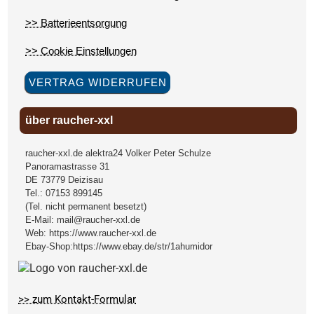
>> Batterieentsorgung
>> Cookie Einstellungen
VERTRAG WIDERRUFEN
über raucher-xxl
raucher-xxl.de alektra24 Volker Peter Schulze
Panoramastrasse 31
DE
73779
Deizisau
Tel.:
07153 899145
(Tel. nicht permanent besetzt)
E-Mail:
mail@raucher-xxl.de
Web:
https://www.raucher-xxl.de
Ebay-Shop:
https://www.ebay.de/str/1ahumidor
>> zum Kontakt-Formular