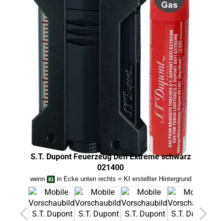
S.T. Dupont Feuerzeug Defi Extreme schwarz
S.
021400
wenn
in Ecke unten rechts = KI erstellter Hintergrund
we