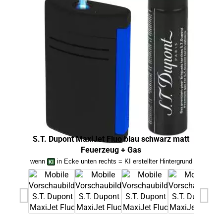
S.T. Dupont MaxiJet Fluo blau schwarz matt
S.
Feuerzeug + Gas
wenn
in Ecke unten rechts = KI erstellter Hintergrund
we