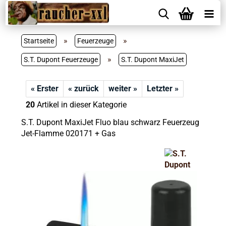
»
»
Startseite
Feuerzeuge
»
S.T. Dupont Feuerzeuge
S.T. Dupont MaxiJet
« Erster
« zurück
weiter »
Letzter »
20
Artikel in dieser Kategorie
S.T. Dupont MaxiJet Fluo blau schwarz Feuerzeug
Jet-Flamme 020171 + Gas