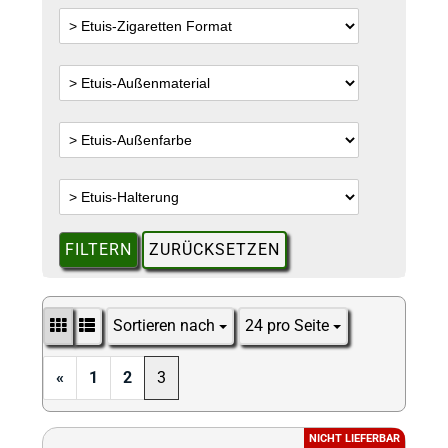
FILTERN
ZURÜCKSETZEN
Sortieren nach
24 pro Seite
Sortieren nach
pro Seite
«
1
2
3
NICHT LIEFERBAR