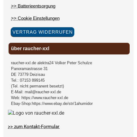
>> Batterieentsorgung
>> Cookie Einstellungen
VERTRAG WIDERRUFEN
über raucher-xxl
raucher-xxl.de alektra24 Volker Peter Schulze
Panoramastrasse 31
DE
73779
Deizisau
Tel.:
07153 899145
(Tel. nicht permanent besetzt)
E-Mail:
mail@raucher-xxl.de
Web:
https://www.raucher-xxl.de
Ebay-Shop:
https://www.ebay.de/str/1ahumidor
>> zum Kontakt-Formular