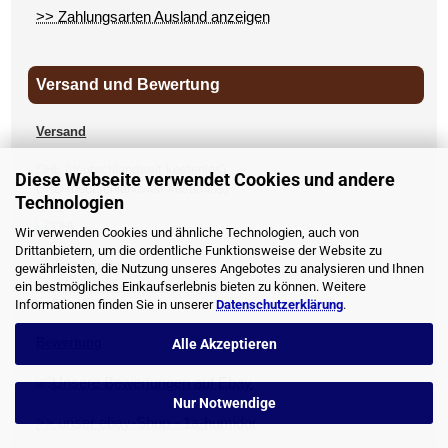
>> Zahlungsarten Ausland anzeigen
Versand und Bewertung
Versand
DHL (deutschlandweit kostenlos)
Diese Webseite verwendet Cookies und andere
DPD (deutschlandweit kostenlos)
Technologien
UPS
Wir verwenden Cookies und ähnliche Technologien, auch von
Drittanbietern, um die ordentliche Funktionsweise der Website zu
andere Länder
gewährleisten, die Nutzung unseres Angebotes zu analysieren und Ihnen
>> Versandkosten anzeigen
ein bestmögliches Einkaufserlebnis bieten zu können. Weitere
Informationen finden Sie in unserer
Datenschutzerklärung
.
Bewertung
Alle Akzeptieren
Nur Notwendige
>> unser ebay-Shop - 1a-humidor