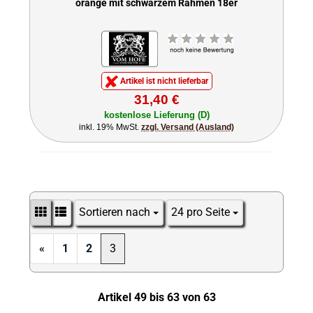
orange mit schwarzem Rahmen 18er
Artikel ist nicht lieferbar
31,40 €
kostenlose Lieferung (D)
inkl. 19% MwSt.
zzgl. Versand (Ausland)
Sortieren nach
24 pro Seite
Sortieren nach
pro Seite
«
1
2
3
Artikel 49 bis 63 von 63