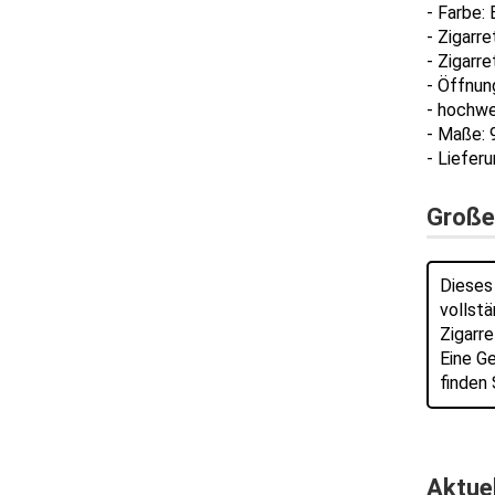
- Farbe:
- Zigarr
- Zigarr
- Öffnun
- hochwe
- Maße: 9
- Liefer
Große 
Dieses 
vollstä
Zigarre
Eine G
finden 
Aktue