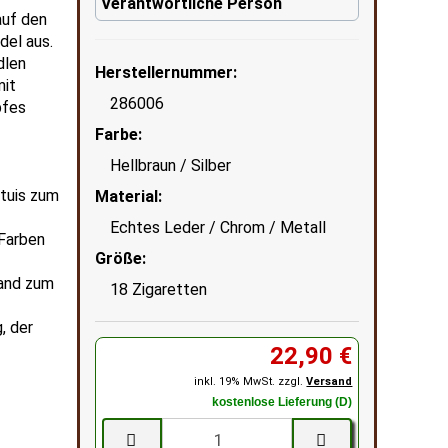
Verantwortliche Person
auf den
del aus.
dlen
Herstellernummer:
mit
286006
pfes
Farbe:
Hellbraun / Silber
etuis zum
Material:
Echtes Leder / Chrom / Metall
 Farben
Größe:
band zum
18 Zigaretten
, der
22,90 €
inkl. 19% MwSt. zzgl.
Versand
kostenlose Lieferung (D)