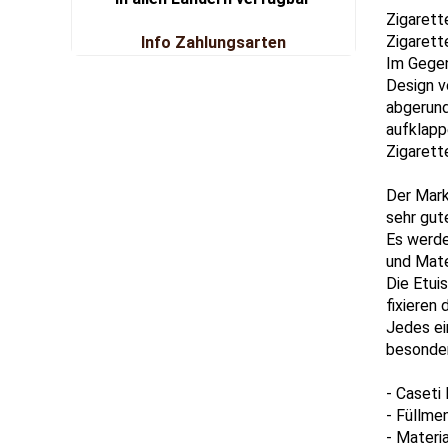
Zigarett
Zigarett
Info Zahlungsarten
Im Gegen
Design v
abgerund
aufklapp
Zigarett
Der Mark
sehr gut
Es werde
und Mate
Die Etui
fixieren 
Jedes ei
besonder
- Caseti
- Füllme
- Materi