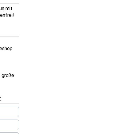
un mit
enfrei!
neshop
✔ große
: