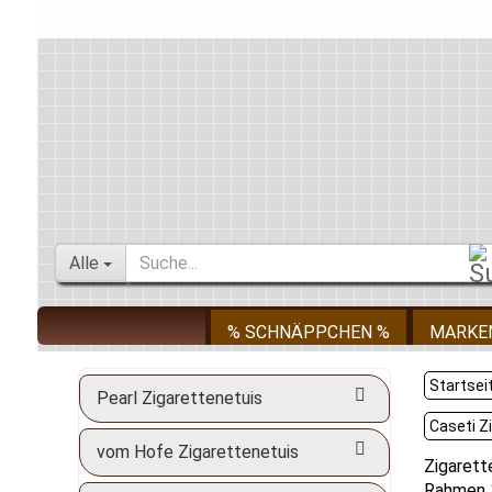
Alle
% SCHNÄPPCHEN %
MARKE
Startsei
Pearl Zigarettenetuis
Caseti Z
vom Hofe Zigarettenetuis
Zigarett
Rahmen 