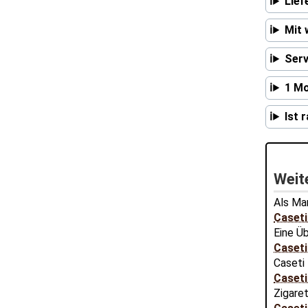
Lief
Mit 
Serv
1 Mo
Ist 
Weite
Als Mar
Caseti
Eine Üb
Caseti
Caseti 
Caseti
Zigare