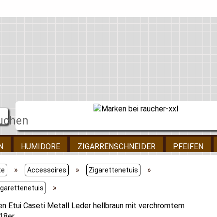
N
HUMIDORE
ZIGARRENSCHNEIDER
PFEIFEN
»
»
»
te
Accessoires
Zigarettenetuis
»
igarettenetuis
en Etui Caseti Metall Leder hellbraun mit verchromtem
18er