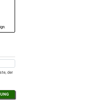
ign.
ste, der
NUNG