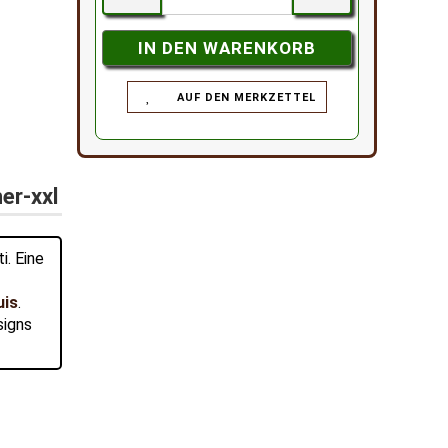
AUF DEN MERKZETTEL
er-xxl
i. Eine
uis
.
signs