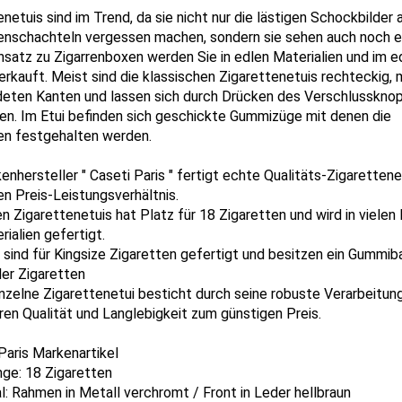
enetuis sind im Trend, da sie nicht nur die lästigen Schockbilder 
enschachteln vergessen machen, sondern sie sehen auch noch e
satz zu Zigarrenboxen werden Sie in edlen Materialien und im e
erkauft. Meist sind die klassischen Zigarettenetuis rechteckig, 
eten Kanten und lassen sich durch Drücken des Verschlusskno
en. Im Etui befinden sich geschickte Gummizüge mit denen die
en festgehalten werden.
enhersteller " Caseti Paris " fertigt echte Qualitäts-Zigaretten
en Preis-Leistungsverhältnis.
n Zigarettenetuis hat Platz für 18 Zigaretten und wird in vielen
rialien gefertigt.
s sind für Kingsize Zigaretten gefertigt und besitzen ein Gummi
der Zigaretten
nzelne Zigarettenetui besticht durch seine robuste Verarbeitung
en Qualität und Langlebigkeit zum günstigen Preis.
 Paris Markenartikel
nge: 18 Zigaretten
al: Rahmen in Metall verchromt / Front in Leder hellbraun