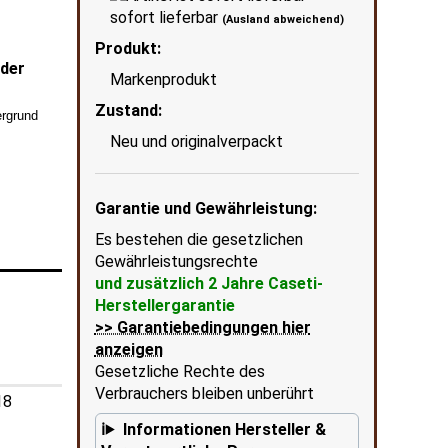
sofort lieferbar
(Ausland abweichend)
Produkt:
eder
Markenprodukt
Zigarettenetui Caseti 18e
Zustand:
ergrund
wenn
in Ecke unten rechts = KI erstellter Hi
Neu und originalverpackt
Garantie und Gewährleistung:
Es bestehen die gesetzlichen
Gewährleistungsrechte
und zusätzlich 2 Jahre Caseti-
Herstellergarantie
>> Garantiebedingungen hier
anzeigen
Gesetzliche Rechte des
Verbrauchers bleiben unberührt
18
Informationen Hersteller &