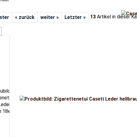
13
Artikel in dieser K
rster
« zurück
weiter »
Letzter »