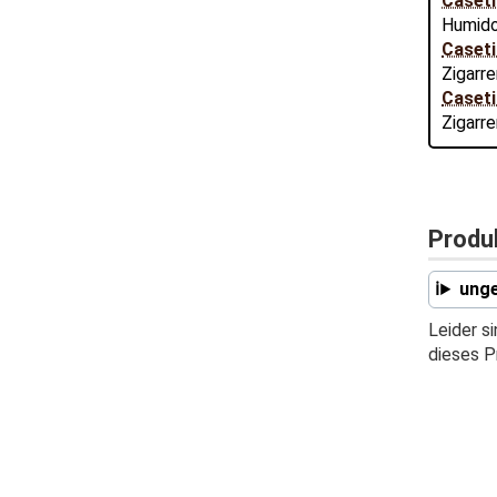
Caseti
Humidor
Caseti
Zigarr
Caseti
Zigarr
Produ
unge
Leider s
dieses P