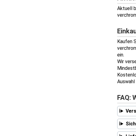
Aktuell 
verchro
Einka
Kaufen S
verchrom
ein.
Wir vers
Mindestb
Kostenlo
Auswahl 
FAQ: 
Vers
Sich