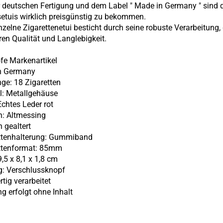
r deutschen Fertigung und dem Label " Made in Germany " sind 
setuis wirklich preisgünstig zu bekommen.
nzelne Zigarettenetui besticht durch seine robuste Verarbeitung,
en Qualität und Langlebigkeit.
fe Markenartikel
in Germany
nge: 18 Zigaretten
al: Metallgehäuse
Echtes Leder rot
: Altmessing
 gealtert
ettenhalterung: Gummiband
ettenformat: 85mm
,5 x 8,1 x 1,8 cm
g:
Verschlussknopf
tig verarbeitet
ng erfolgt ohne Inhalt