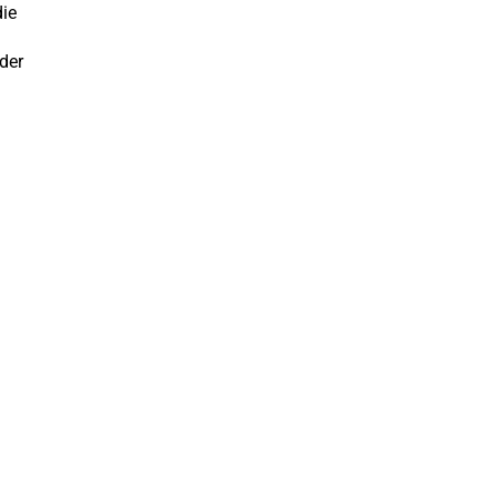
die
 der