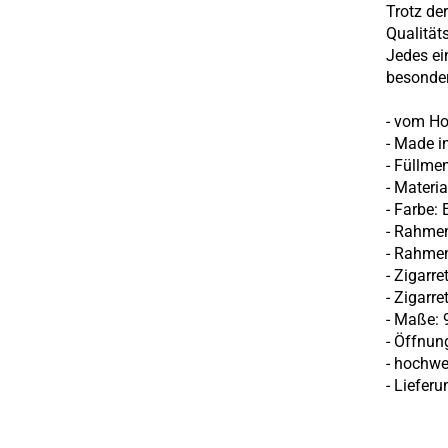
Trotz de
Qualität
Jedes ei
besonder
- vom Ho
- Made 
- Füllme
- Materi
- Farbe: 
- Rahmen
- Rahmen
- Zigarr
- Zigarr
- Maße: 9
- Öffnun
- hochwer
- Lieferu