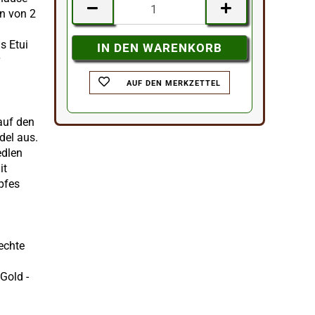
en von 2
s Etui
r
AUF DEN MERKZETTEL
 auf den
del aus.
edlen
it
pfes
echte
Gold -