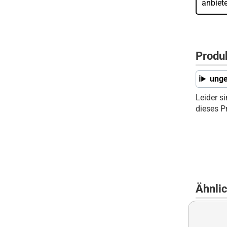
anbiet
Produ
unge
Leider s
dieses P
Ähnli