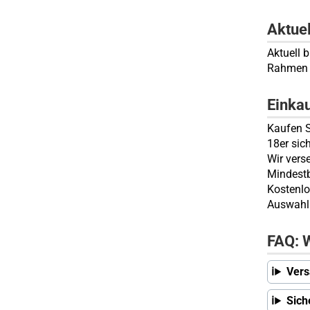
Aktue
Aktuell 
Rahmen 
Einka
Kaufen S
18er sic
Wir vers
Mindestb
Kostenlo
Auswahl 
FAQ: W
Vers
Sich