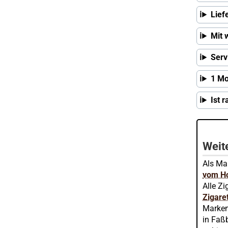
Lief
Mit 
Serv
1 Mo
Ist 
Weit
Als Mar
vom Ho
Alle Zi
Zigare
Marken
in Faßb