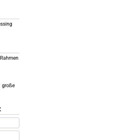
essing
ng Rahmen
✔ große
: