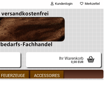
Kundenlogin
Merkzettel
E-Mail
Passwort
Ihr Warenkorb
0,00 EUR
Konto erstellen
FEUERZEUGE
ACCESSOIRES
Passwort vergessen?