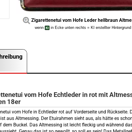
Zigarettenetui vom Hofe Leder hellbraun Altme
wenn
in Ecke unten rechts = KI erstellter Hintergrund
hreibung
ttenetui vom Hofe Echtleder in rot mit Altmes
n 18er
enetui vom Hofe in Echtleder rot auf Vorderseite und Rückseite. D
st aus Altmessing. Der Etuirahmen sieht aus, als hätte es scho
f dem Buckel. Das Altmessing ist leicht fleckig und während da
aussieht. Genau das ist so gewollt, so soll es sein! Das Metallg