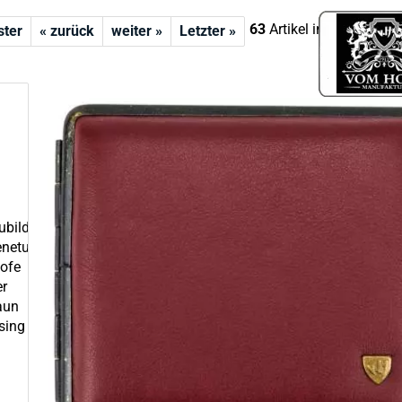
63
Artikel in dieser Kate
ster
« zurück
weiter »
Letzter »