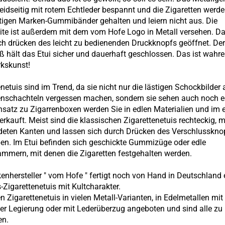
 beidseitig mit rotem Echtleder bespannt und die Zigaretten werd
igen Marken-Gummibänder gehalten und leiern nicht aus. Die
ite ist außerdem mit dem vom Hofe Logo in Metall versehen. Da
ch drücken des leicht zu bedienenden Druckknopfs geöffnet. De
ß hält das Etui sicher und dauerhaft geschlossen. Das ist wahre
kskunst!
enetuis sind im Trend, da sie nicht nur die lästigen Schockbilder
enschachteln vergessen machen, sondern sie sehen auch noch e
satz zu Zigarrenboxen werden Sie in edlen Materialien und im 
erkauft. Meist sind die klassischen Zigarettenetuis rechteckig, m
eten Kanten und lassen sich durch Drücken des Verschlusskno
en. Im Etui befinden sich geschickte Gummizüge oder edle
ammern, mit denen die Zigaretten festgehalten werden.
enhersteller " vom Hofe " fertigt noch von Hand in Deutschland 
s-Zigarettenetuis mit Kultcharakter.
n Zigarettenetuis in vielen Metall-Varianten, in Edelmetallen mit 
ber Legierung oder mit Lederüberzug angeboten und sind alle zu
en.