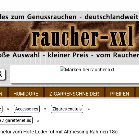
N
HUMIDORE
ZIGARRENSCHNEIDER
PFEIFEN
»
»
»
e
Accessoires
Zigarettenetuis
»
 Zigarettenetuis
enetui vom Hofe Leder rot mit Altmessing Rahmen 18er