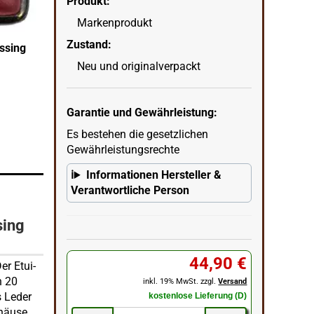
Produkt:
Markenprodukt
Zigarettenetui vom Hofe Leder hellbraun Altmes
Zustand:
ssing
seitlich
Neu und originalverpackt
wenn
in Ecke unten rechts = KI erstellter Hintergrun
Garantie und Gewährleistung:
Es bestehen die gesetzlichen
Gewährleistungsrechte
Informationen Hersteller &
Verantwortliche Person
sing
44,90 €
er Etui-
n 20
inkl. 19% MwSt. zzgl.
Versand
s Leder
kostenlose Lieferung (D)
ehäuse