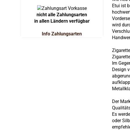
Etui ist
hochwert
nicht alle Zahlungsarten
Vorderse
in allen Ländern verfügbar
wird dur
Verschlu
Info Zahlungsarten
Handwer
Zigarett
Zigarett
Im Gegen
Design v
abgerund
aufklapp
Metallkl
Der Mark
Qualität
Es werde
oder Sil
empfehl