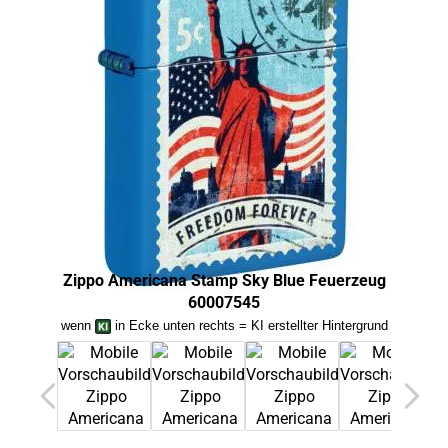
Zippo Americana Stamp Sky Blue Feuerzeug
Zi
60007545
wenn
in Ecke unten rechts = KI erstellter Hintergrund
we