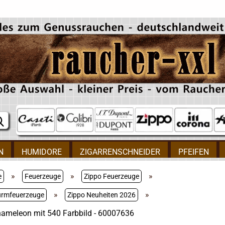
N
HUMIDORE
ZIGARRENSCHNEIDER
PFEIFEN
»
»
»
e
Feuerzeuge
Zippo Feuerzeuge
»
»
urmfeuerzeuge
Zippo Neuheiten 2026
ameleon mit 540 Farbbild - 60007636