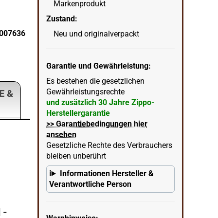
Markenprodukt
Zustand:
0007636
Zippo Chameleon 540 Color-Image Feuerzeug
Neu und originalverpackt
wenn
in Ecke unten rechts = KI erstellter Hintergrun
Garantie und Gewährleistung:
Es bestehen die gesetzlichen
Gewährleistungsrechte
E &
und zusätzlich 30 Jahre Zippo-
Herstellergarantie
>> Garantiebedingungen hier
ansehen
Gesetzliche Rechte des Verbrauchers
bleiben unberührt
Informationen Hersteller &
Verantwortliche Person
 -