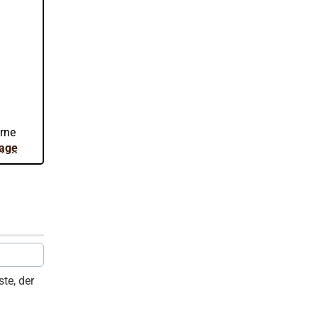
.
erne
rage
te, der