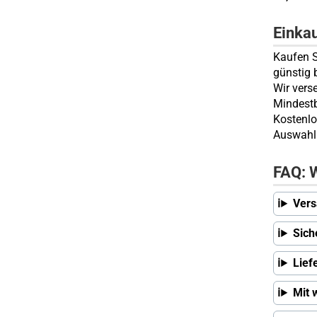
Einka
Kaufen S
günstig 
Wir vers
Mindestb
Kostenlo
Auswahl 
FAQ: W
Vers
Sich
Lief
Mit 