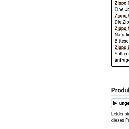
Zippo 
Eine Üb
Zippo 
Die Zip
Zippo 
Natürl
Bittes
Zippo 
Sollte
anfrag
Produ
unge
Leider s
dieses P