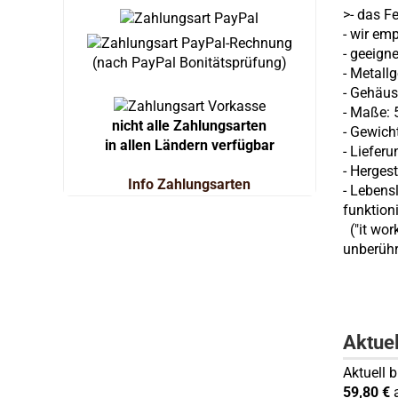
>- das F
- wir em
- geeigne
(nach PayPal Bonitätsprüfung)
- Metall
- Gehäus
- Maße: 5
nicht alle Zahlungsarten
- Gewich
in allen Ländern verfügbar
- Liefer
- Hergest
Info Zahlungsarten
- Lebens
funktioni
("it wor
unberühr
Aktue
Aktuell 
59,80 €
a