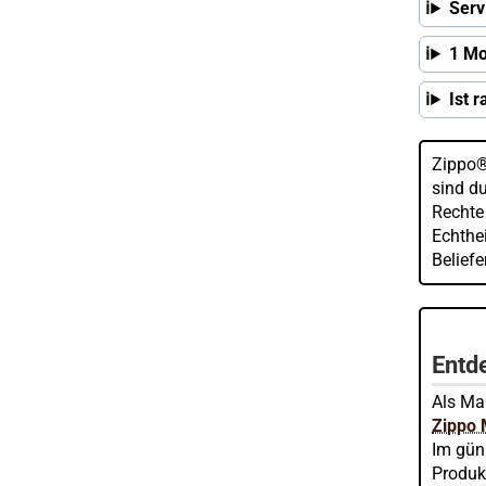
Serv
1 Mo
Ist 
Zippo®
sind d
Rechte
Echthei
Belief
Entde
Als Mar
Zippo
Im gün
Produk