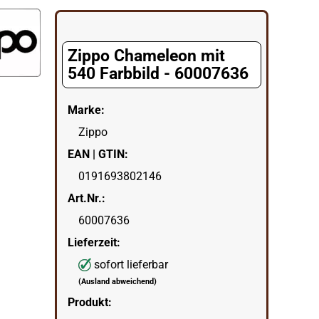
gorie
Zippo Chameleon mit
540 Farbbild - 60007636
Marke:
Zippo
EAN | GTIN:
0191693802146
Art.Nr.:
60007636
Lieferzeit:
sofort lieferbar
(Ausland abweichend)
Produkt: