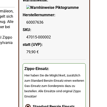
Warnhinweise:
amäleon,
Herstellernummer:
elt sich
ug. Alle
60007636
er bei
SKU:
47015-000002
al Zippo
sylvania
statt (UVP):
79,90 €
Zippo-Einsatz:
Hier haben Sie die Möglichkeit, zusätzlich
zum Standard Benzin-Einsatz einen weiteren
Gas-Einsatz zum Sonderpreis dazu zu
bestellen. Alle Einsätze sind original Zippo
Einsätze!
Standard Benzin Einsatz