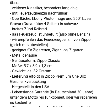
überall
-
zeitloser Klassiker, besonders langlebig
-
mit Feuerzeugbenzin nachfüllbar
- Oberfläche: Ebony
Photo Image und 360° Laser
Gravur (Gravur über 4 Seiten) in schwarz
-
breites Zünd-Reibrad
- das Feuerzeug ist unbefüllt (also ohne
Benzin)
- wir empfehlen das Feuerzeugbenzin von Zippo
(gleich mitzubestellen)
- geeignet für Zigaretten, Zigarillos, Zigarren
- Metallgehäuse
- Gehäuseform: Zippo Classic
- Maße: 5,7 x 3,9 x 1,3 cm
- Gewicht: ca. 82 Gramm
- Lieferung erfolgt in Zippo Premium One Box
Geschenkverpackung
- Hergestellt in den USA
- Lebenslange Garantie (In Deutschland 30 Jahre)
unter dem Motto "es funktioniert, oder wir reparieren
es kostenfrei.