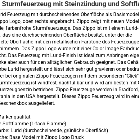
- Sturmfeuerzeug mit Steinzündung und Soft
rid Feuerzeug mit durchscheinenden Oberfläche als Basismodel
ppo Logo, oben rechts angebracht. Zippo zeigt mit neuen Model
e, farbenfrohe Sturmfeuerzeuge. Das Zippo ist mit einem Lurid-
, das eine durchscheinenden Oberfläche besitzt, unter der die
lte Oberfläche mit den metallischen Farbtöne des Feuerzeugg
himmern. Das Zippo Logo wurde mit einer Color Image Farbdru
ht. Das Feuerzeug mit Lurid-Finish ist ideal zum Anbringen eig
ke aber auch für den alltäglichen Gebrauch geeignet. Das Gehä
rbe Lurid hergestellt und lässt sich sehr gut gravieren oder bedr
r bei originalen Zippo Feuerzeugen mit dem besonderen "Click"
urmfeuerzeug ist windfest, nachfüllbar und wird am besten mit 
uerzeugbenzin betrieben. Zippo Feuerzeuge werden in Bradford,
ania in den USA hergestellt. Dieses Zippo Feuerzeug wird in ein
Geschenkbox ausgeliefert.
Markenqualität
e Softflamme (1-fach Flamme)
arbe: Lurid (durchscheinende, grünliche Oberfläch)
äche: Base Model mit Zippo Logo Druck