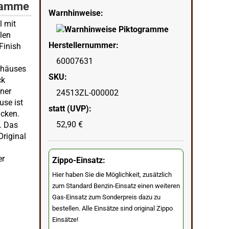
flamme
Warnhinweise:
l mit
len
Herstellernummer:
Finish
60007631
ehäuses
SKU:
ck
ener
24513ZL-000002
use ist
statt (UVP):
ucken.
52,90 €
. Das
Original
er
Zippo-Einsatz:
Hier haben Sie die Möglichkeit, zusätzlich
zum Standard Benzin-Einsatz einen weiteren
Gas-Einsatz zum Sonderpreis dazu zu
bestellen. Alle Einsätze sind original Zippo
Einsätze!