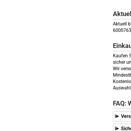
Aktue
Aktuell 
6000763
Einka
Kaufen S
sicher u
Wir vers
Mindestb
Kostenlo
Auswahl 
FAQ: W
Vers
Sich