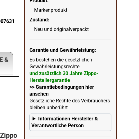
Produkt:
Markenprodukt
Zustand:
0007631
Zippo Lurid Basismodell mit Logo Feuerzeug
Neu und originalverpackt
wenn
in Ecke unten rechts = KI erstellter Hintergrun
Garantie und Gewährleistung:
E &
Es bestehen die gesetzlichen
Gewährleistungsrechte
und zusätzlich 30 Jahre Zippo-
Herstellergarantie
>> Garantiebedingungen hier
ansehen
Gesetzliche Rechte des Verbrauchers
bleiben unberührt
Informationen Hersteller &
Verantwortliche Person
 Zippo