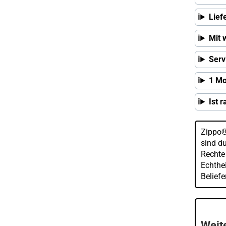
Lief
Mit 
Serv
1 Mo
Ist 
Zippo®
sind d
Rechte
Echthei
Belief
Weite