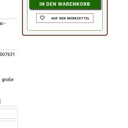
AUF DEN MERKZETTEL
o -
60007631
✔ große
: