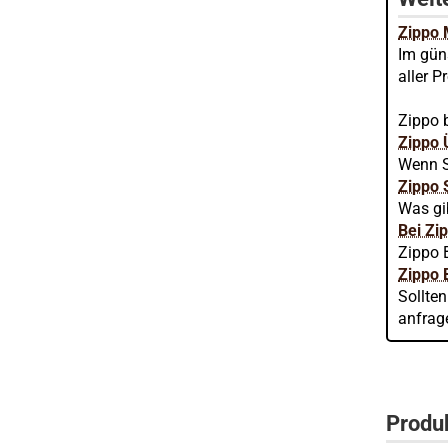
Zippo
Im gün
aller P
Zippo b
Zippo 
Wenn S
Zippo 
Was gi
Bei Zi
Zippo 
Zippo 
Sollte
anfrag
Produ