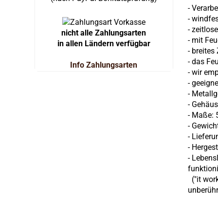
- Verarb
- windfe
- zeitlos
nicht alle Zahlungsarten
- mit Fe
in allen Ländern verfügbar
- breite
- das Fe
Info Zahlungsarten
- wir em
- geeigne
- Metall
- Gehäus
- Maße: 5
- Gewich
- Liefer
- Hergest
- Lebens
funktioni
("it wor
unberühr