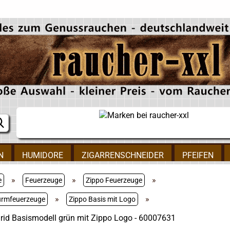
N
HUMIDORE
ZIGARRENSCHNEIDER
PFEIFEN
»
»
»
e
Feuerzeuge
Zippo Feuerzeuge
»
»
urmfeuerzeuge
Zippo Basis mit Logo
rid Basismodell grün mit Zippo Logo - 60007631