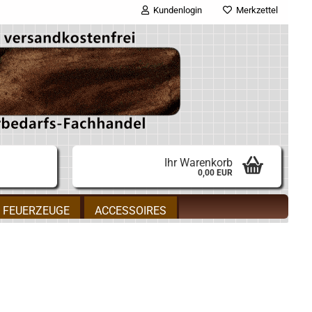
Kundenlogin
Merkzettel
E-Mail
Passwort
Ihr Warenkorb
0,00 EUR
Konto erstellen
FEUERZEUGE
ACCESSOIRES
Passwort vergessen?