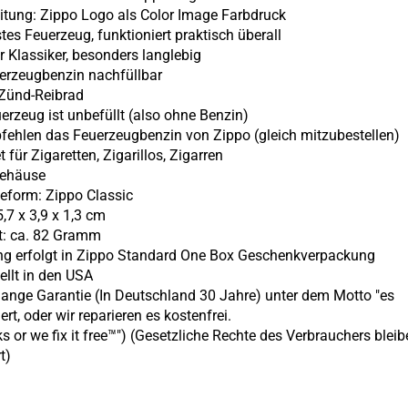
eitung: Zippo Logo als Color Image Farbdruck
stes Feuerzeug, funktioniert praktisch überall
er Klassiker, besonders langlebig
uerzeugbenzin nachfüllbar
s Zünd-Reibrad
uerzeug ist unbefüllt (also ohne Benzin)
pfehlen das Feuerzeugbenzin von Zippo (gleich mitzubestellen)
t für Zigaretten, Zigarillos, Zigarren
gehäuse
eform: Zippo Classic
,7 x 3,9 x 1,3 cm
t: ca. 82 Gramm
ung erfolgt in Zippo Standard One Box Geschenkverpackung
ellt in den USA
lange Garantie (In Deutschland 30 Jahre) unter dem Motto "es
ert, oder wir reparieren es kostenfrei.
ks or we fix it free™") (Gesetzliche Rechte des Verbrauchers blei
t)