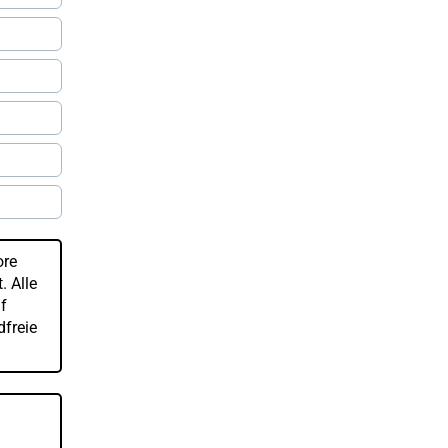
ore
. Alle
f
dfreie