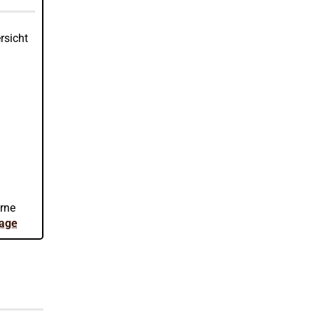
rsicht
erne
rage