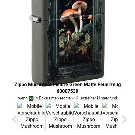
Zippo Mushroom Picture Green Matte Feuerzeug
Zipp
60007539
wenn
in Ecke unten rechts = KI erstellter Hintergrund
we