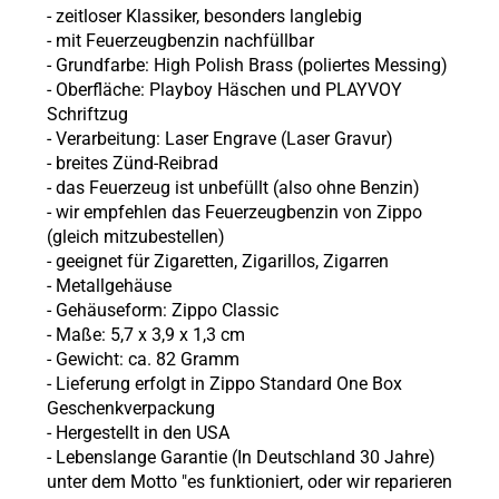
-
zeitloser Klassiker, besonders langlebig
-
mit Feuerzeugbenzin nachfüllbar
- Grundfarbe: High Polish Brass (poliertes Messing)
- Oberfläche: Playboy Häschen und PLAYVOY
Schriftzug
- Verarbeitung: Laser Engrave (Laser Gravur)
- breites Zünd-Reibrad
- das Feuerzeug ist unbefüllt (also ohne
Benzin)
- wir empfehlen das Feuerzeugbenzin von Zippo
(gleich mitzubestellen)
- geeignet für Zigaretten, Zigarillos, Zigarren
- Metallgehäuse
- Gehäuseform: Zippo Classic
- Maße: 5,7 x 3,9 x 1,3 cm
- Gewicht: ca. 82 Gramm
- Lieferung erfolgt in Zippo Standard One Box
Geschenkverpackung
- Hergestellt in den USA
- Lebenslange Garantie (In Deutschland 30 Jahre)
unter dem Motto "es funktioniert, oder wir reparieren