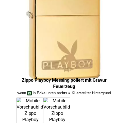
Zippo Playboy Messing poliert mit Gravur
Z
Feuerzeug
wenn
in Ecke unten rechts = KI erstellter Hintergrund
we