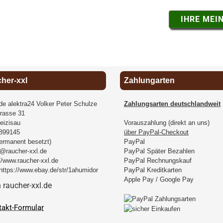
IHRE MEI
cher-xxl
Zahlungarten
.de alektra24 Volker Peter Schulze
Zahlungsarten deutschlandweit
rasse 31
eizisau
Vorauszahlung (direkt an uns)
899145
über PayPal-Checkout
permanent besetzt)
PayPal
@raucher-xxl.de
PayPal Später Bezahlen
//www.raucher-xxl.de
PayPal Rechnungskauf
https://www.ebay.de/str/1ahumidor
PayPal Kreditkarten
Apple Pay / Google Pay
takt-Formular