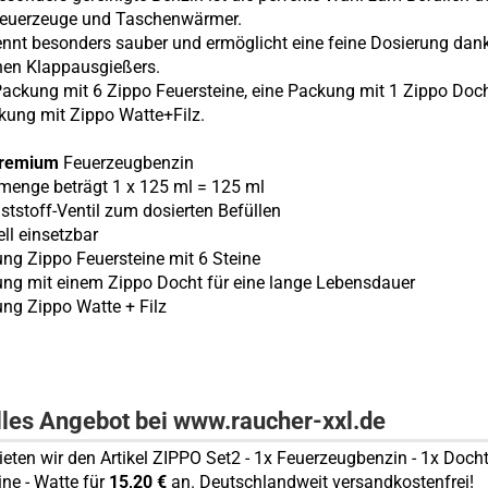
Feuerzeuge und Taschenwärmer.
ennt besonders sauber und ermöglicht eine feine Dosierung dan
hen Klappausgießers.
ackung mit 6 Zippo Feuersteine, eine Packung mit 1 Zippo Doc
kung mit Zippo Watte+Filz.
Premium
Feuerzeugbenzin
llmenge beträgt 1 x 125 ml = 125 ml
ststoff-Ventil zum dosierten Befüllen
ell einsetzbar
ung Zippo Feuersteine mit 6 Steine
ung mit einem Zippo Docht für eine lange Lebensdauer
ung Zippo Watte + Filz
lles Angebot bei www.raucher-xxl.de
bieten wir den Artikel ZIPPO Set2 - 1x Feuerzeugbenzin - 1x Docht
ine - Watte für
15,20 €
an. Deutschlandweit versandkostenfrei!