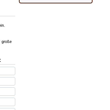
in.
✔ große
: