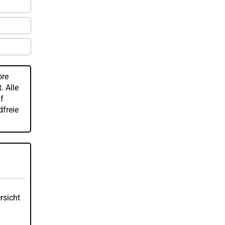
ore
. Alle
f
dfreie
rsicht