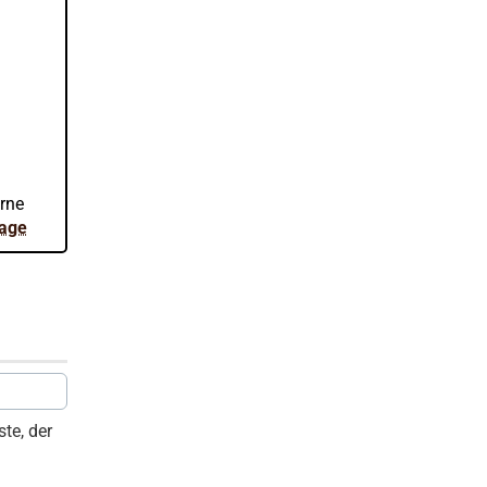
erne
rage
te, der