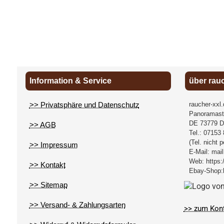
Information & Service
über rau
>> Privatsphäre und Datenschutz
raucher-xxl
Panoramast
DE
73779
D
>> AGB
Tel.:
07153 
(Tel. nicht 
>> Impressum
E-Mail:
mail
Web:
https:
>> Kontakt
Ebay-Shop:
>> Sitemap
>> Versand- & Zahlungsarten
>> zum Kon