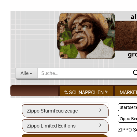
Alle
% SCHNÄPPCHEN %
MARKE
Startseit
Zippo Sturmfeuerzeuge
Zippo Be
Zippo Limited Editions
ZIPPO Se