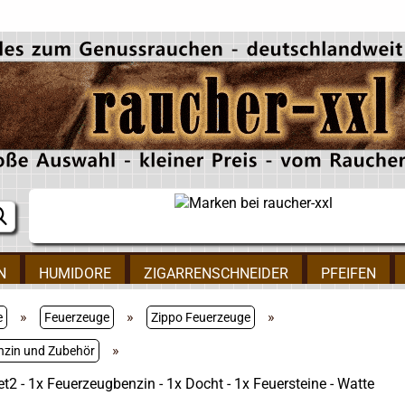
N
HUMIDORE
ZIGARRENSCHNEIDER
PFEIFEN
»
»
»
e
Feuerzeuge
Zippo Feuerzeuge
»
nzin und Zubehör
t2 - 1x Feuerzeugbenzin - 1x Docht - 1x Feuersteine - Watte