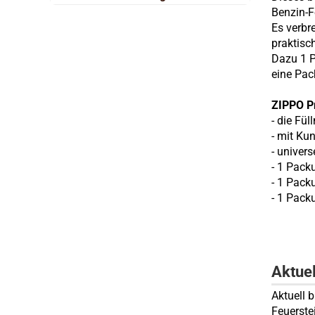
Benzin-
Es verbr
praktisc
Dazu 1 P
eine Pac
ZIPPO 
- die Fü
-
mit Kun
- univers
- 1 Pack
- 1 Pack
- 1 Pack
Aktue
Aktuell 
Feuerste