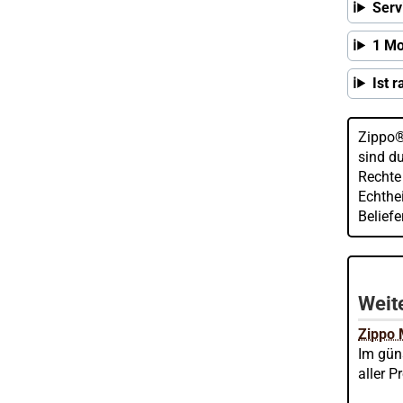
Serv
1 Mo
Ist 
Zippo®
sind d
Rechte
Echthei
Belief
Weite
Zippo
Im gün
aller P