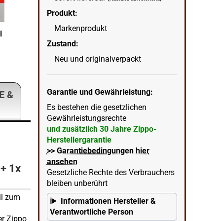
Produkt:
Markenprodukt
l
Zippo Benzin Alt > Neu
Zustand:
wenn
in Ecke unten rechts = KI erstellter Hintergrun
Neu und originalverpackt
Garantie und Gewährleistung:
E &
Es bestehen die gesetzlichen
Gewährleistungsrechte
und zusätzlich 30 Jahre Zippo-
Herstellergarantie
>> Garantiebedingungen hier
ansehen
 + 1x
Gesetzliche Rechte des Verbrauchers
bleiben unberührt
il zum
Informationen Hersteller &
Verantwortliche Person
er Zippo