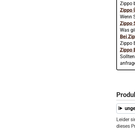
Zippo b
Zippo 
Wenn S
Zippo 
Was gi
Bei Zi
Zippo 
Zippo 
Sollte
anfrag
Produ
unge
Leider s
dieses P