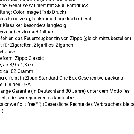
äche: Gehäuse satiniert mit Skull Farbdruck
eitung: Color Image (Farb Druck)
stes Feuerzeug, funktioniert praktisch überall
er Klassiker, besonders langlebig
uerzeugbenzin nachfüllbar
pfehlen das Feuerzeugbenzin von Zippo (gleich mitzubestellen)
t für Zigaretten, Zigarillos, Zigarren
gehäuse
eform: Zippo Classic
,7 x 3,9 x 1,3 cm
t: ca. 82 Gramm
ung erfolgt in Zippo Standard One Box Geschenkverpackung
ellt in den USA
lange Garantie (In Deutschland 30 Jahre) unter dem Motto "es
ert, oder wir reparieren es kostenfrei.
ks or we fix it free™") (Gesetzliche Rechte des Verbrauchers blei
t)