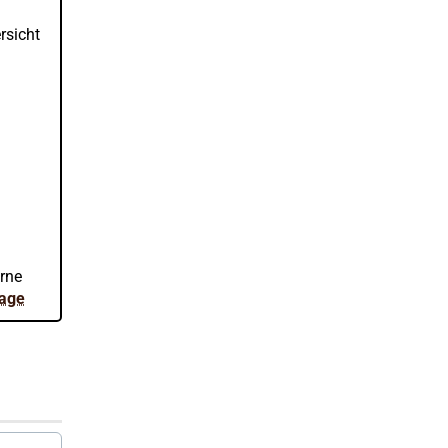
rsicht
erne
rage