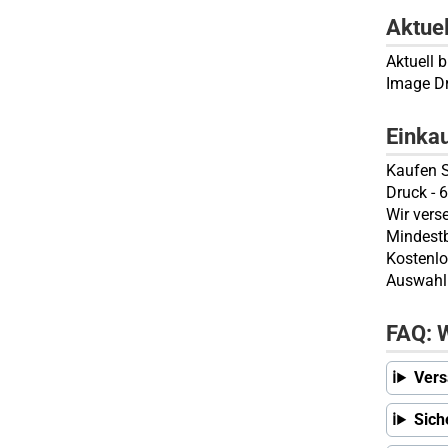
Aktue
Aktuell 
Image D
Einka
Kaufen S
Druck - 
Wir vers
Mindestb
Kostenlo
Auswahl 
FAQ: W
Vers
Sich