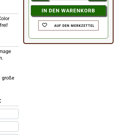
Color
rei!
AUF DEN MERKZETTEL
 Image
n.
✔ große
: