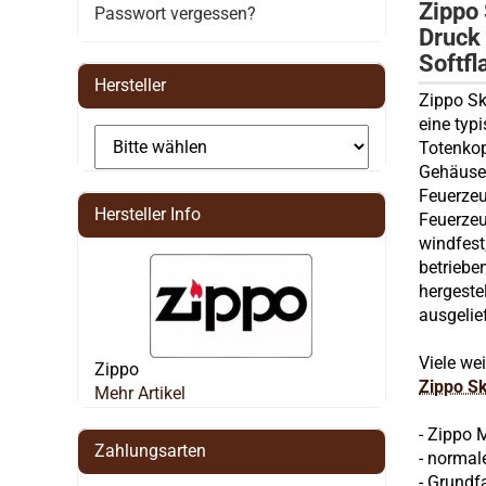
Zippo 
Passwort vergessen?
Druck
Softf
Hersteller
Zippo Sk
eine typ
Totenkop
Gehäuse 
Feuerzeu
Hersteller Info
Feuerzeu
windfest
betriebe
hergeste
ausgelief
Viele we
Zippo
Zippo S
Mehr Artikel
- Zippo 
Zahlungsarten
- normal
- Grundf