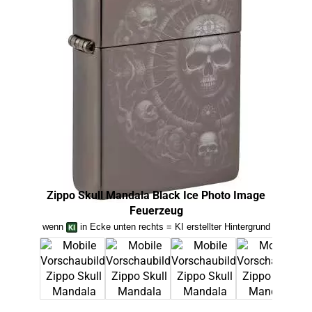
Zippo Skull Mandala Black Ice Photo Image
Zi
Feuerzeug
wenn
in Ecke unten rechts = KI erstellter Hintergrund
we