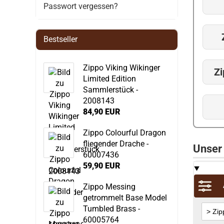
Passwort vergessen?
Bestseller
Zippo Viking Wikinger
Z
Limited Edition
Sammlerstück -
2008143
84,90 EUR
Zippo Colourful Dragon
fliegender Drache -
Unser
60007436
59,90 EUR
Zippo Messing
getrommelt Base Model
Tumbled Brass -
60005764