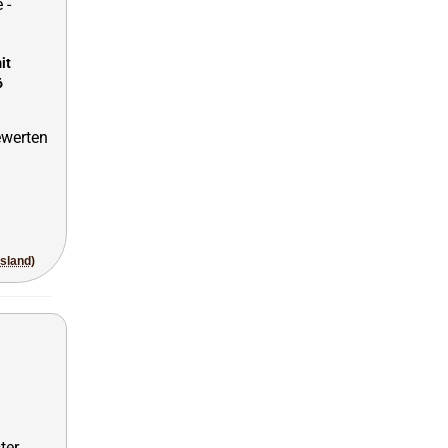
it
6
usland)