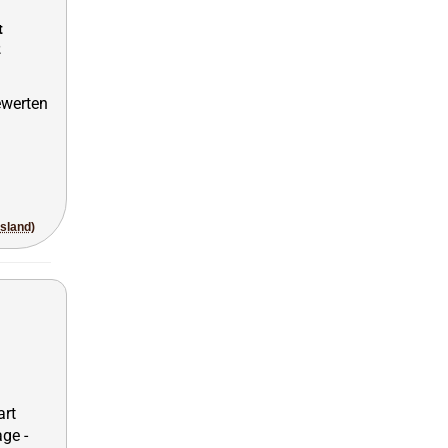
t
2
usland)