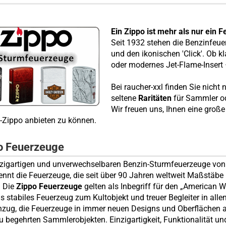
Ein Zippo ist mehr als nur ein F
Seit 1932 stehen die Benzinfeue
und den ikonischen 'Click'. Ob 
oder modernes Jet-Flame-Insert –
Bei raucher-xxl finden Sie nicht
seltene
Raritäten
für Sammler od
Wir freuen uns, Ihnen eine große
Zippo anbieten zu können.
o Feuerzeuge
nzigartigen und unverwechselbaren Benzin-Sturmfeuerzeuge von 
kennt die Feuerzeuge, die seit über 90 Jahren weltweit Maßstäbe 
. Die
Zippo Feuerzeuge
gelten als Inbegriff für den „American W
s stabiles Feuerzeug zum Kultobjekt und treuer Begleiter in all
zug, die Feuerzeuge in immer neuen Designs und Oberflächen
u begehrten Sammlerobjekten. Einzigartigkeit, Funktionalität u