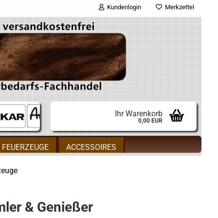
Kundenlogin
Merkzettel
E-Mail
Passwort
Ihr Warenkorb
0,00 EUR
Konto erstellen
FEUERZEUGE
ACCESSOIRES
Passwort vergessen?
zeuge
mler & Genießer