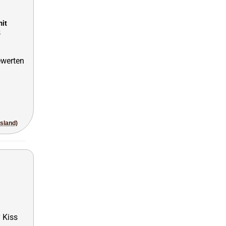
mit
5
usland)