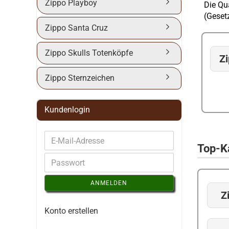
Zippo Playboy
Die Qua
(Geset
Zippo Santa Cruz
Zippo Skulls Totenköpfe
Z
Zippo Sternzeichen
Kundenlogin
Top-K
ANMELDEN
Z
Konto erstellen