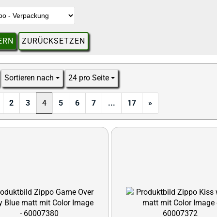
ERN
ZURÜCKSETZEN
Sortieren nach
24 pro Seite
Sortieren nach
pro Seite
2
3
4
5
6
7
...
17
»