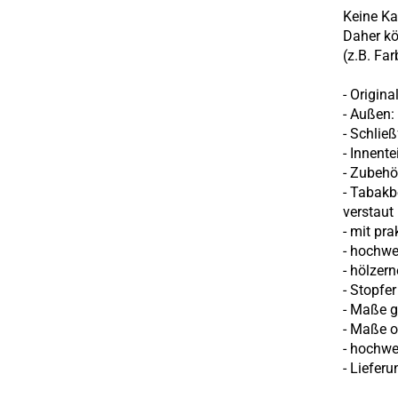
Keine Ka
Daher kö
(z.B. Fa
- Origin
- Außen:
- Schlie
- Innent
- Zubehö
- Tabakb
verstaut
- mit pr
- hochwer
- hölzer
- Stopfe
- Maße g
- Maße o
- hochwer
- Lieferu