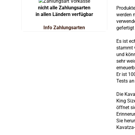
nicht alle Zahlungsarten
Produkte
in allen Ländern verfügbar
werden n
verwende
Info Zahlungsarten
gefertig
Es ist ec
stammt v
und könn
sehr weic
erneuerb
Er ist 1
Tests an
Die Kava
King Siz
öffnet s
Erinneru
Sie heru
Kavatza