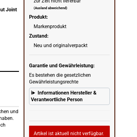
zur Zeit nicht lieferbar
(Ausland abweichend)
ut Joint
Kavatza Atlantia PC 31 Korkh
Produkt:
Tabaktasche Drehertasche
wenn
in Ecke unten rechts = KI erstellter Hintergrun
Markenprodukt
Zustand:
Neu und originalverpackt
Garantie und Gewährleistung:
Es bestehen die gesetzlichen
Gewährleistungsrechte
Informationen Hersteller &
Verantwortliche Person
tchen und
 haben.
uch
Artikel ist aktuell nicht verfügbar.