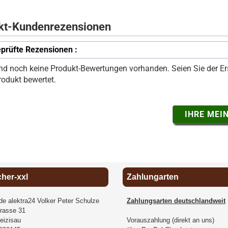
kt-Kundenrezensionen
prüfte Rezensionen :
ind noch keine Produkt-Bewertungen vorhanden. Seien Sie der Ers
rodukt bewertet.
IHRE MEI
cher-xxl
Zahlungarten
.de alektra24 Volker Peter Schulze
Zahlungsarten deutschlandweit
rasse 31
eizisau
Vorauszahlung (direkt an uns)