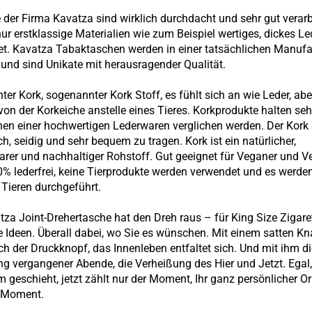
 der Firma Kavatza sind wirklich durchdacht und sehr gut verarb
ur erstklassige Materialien wie zum Beispiel wertiges, dickes Le
t. Kavatza Tabaktaschen werden in einer tatsächlichen Manufa
t und sind Unikate mit herausragender Qualität.
hter Kork, sogenannter Kork Stoff, es fühlt sich an wie Leder, abe
on der Korkeiche anstelle eines Tieres. Korkprodukte halten seh
en einer hochwertigen Lederwaren verglichen werden. Der Kork S
h, seidig und sehr bequem zu tragen. Kork ist ein natürlicher,
arer und nachhaltiger Rohstoff. Gut geeignet für Veganer und Ve
00% lederfrei, keine Tierprodukte werden verwendet und es werde
 Tieren durchgeführt.
tza Joint-Drehertasche hat den Dreh raus – für King Size Zigare
e Ideen. Überall dabei, wo Sie es wünschen. Mit einem satten K
ich der Druckknopf, das Innenleben entfaltet sich. Und mit ihm d
ng vergangener Abende, die Verheißung des Hier und Jetzt. Ega
m geschieht, jetzt zählt nur der Moment, Ihr ganz persönlicher Or
-Moment.