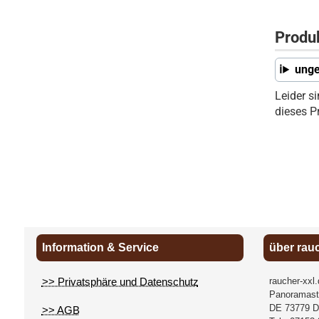
Produ
unge
Leider s
dieses P
Information & Service
über rau
>> Privatsphäre und Datenschutz
raucher-xxl
Panoramast
DE
73779
D
>> AGB