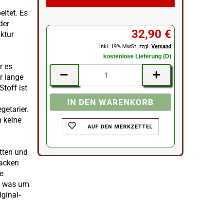
eitet. Es
der
32,90 €
ktur
inkl. 19% MwSt. zzgl.
Versand
kostenlose Lieferung (D)
r es
r lange
toff ist
getarier.
n keine
AUF DEN MERKZETTEL
tten und
nacken
ie
l, was um
iginal-