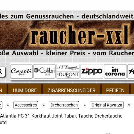
N
HUMIDORE
ZIGARRENSCHNEIDER
PFEIFEN
»
»
»
»
e
Accessoires
Drehertaschen
Original Kavatza
Atlantia PC 31 Korkhaut Joint Tabak Tasche Drehertasche
utel