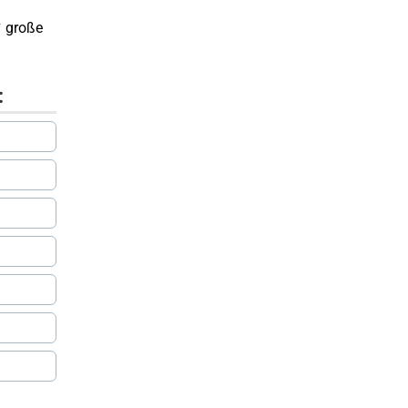
✔ große
: