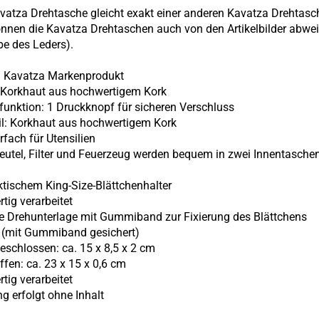
vatza Drehtasche gleicht exakt einer anderen Kavatza Drehtasc
nnen die Kavatza Drehtaschen auch von den Artikelbilder abwe
rbe des Leders).
al Kavatza Markenprodukt
 Korkhaut aus hochwertigem Kork
ßfunktion: 1 Druckknopf für sicheren Verschluss
eil: Korkhaut aus hochwertigem Kork
rfach für Utensilien
eutel, Filter und Feuerzeug werden bequem in zwei Innentasche
aktischem King-Size-Blättchenhalter
tig verarbeitet
ne Drehunterlage mit Gummiband zur Fixierung des Blättchens
r (mit Gummiband gesichert)
eschlossen: ca. 15 x 8,5 x 2 cm
ffen: ca. 23 x 15 x 0,6 cm
tig verarbeitet
ng erfolgt ohne Inhalt