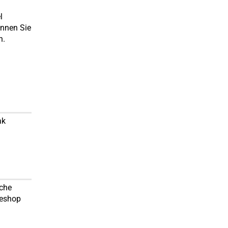
l
önnen Sie
n.
ak
sche
neshop