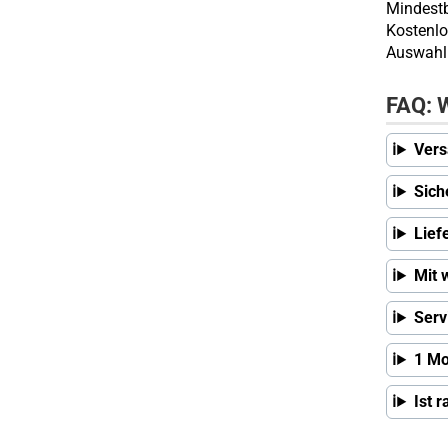
Mindestb
Kostenlo
Auswahl 
FAQ: W
Vers
Sich
Lief
Mit 
Serv
1 Mo
Ist 