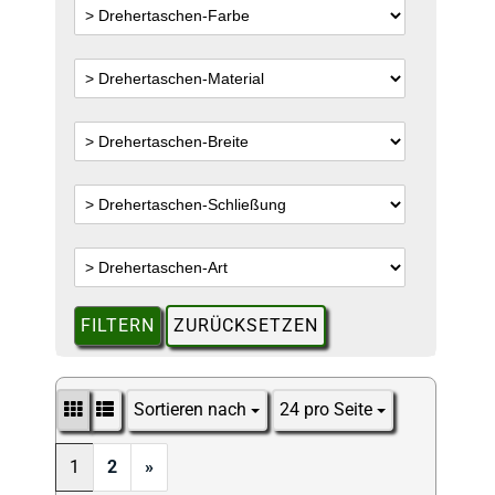
FILTERN
ZURÜCKSETZEN
Sortieren nach
24 pro Seite
Sortieren nach
pro Seite
1
2
»