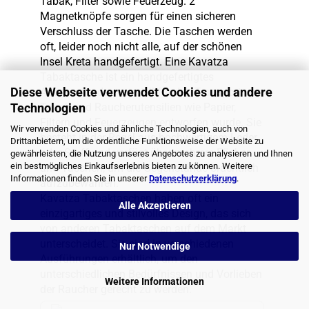
Tabak, Filter sowie Feuerzeug. 2
Magnetknöpfe sorgen für einen sicheren
Verschluss der Tasche. Die Taschen werden
oft, leider noch nicht alle, auf der schönen
Insel Kreta handgefertigt. Eine Kavatza
Tabaktasche ist ein handgefertigtes
Diese Webseite verwendet Cookies und andere
Accessoire, das speziell für den Transport von
Technologien
Tabak und Raucherutensilien wie Papier,
Filtern und Feuerzeugen entworfen wurde. Sie
Wir verwenden Cookies und ähnliche Technologien, auch von
besteht in der Regel aus hochwertigem Leder
Drittanbietern, um die ordentliche Funktionsweise der Website zu
oder Stoff und verfügt über mehrere Fächer
gewährleisten, die Nutzung unseres Angebotes zu analysieren und Ihnen
ein bestmögliches Einkaufserlebnis bieten zu können. Weitere
und Taschen, um die Gegenstände ordentlich
Informationen finden Sie in unserer
Datenschutzerklärung
.
aufzubewahren.
Kavatza Tabaktaschen haben oft ein
Alle Akzeptieren
einzigartiges und stilvolles Design, das sich
von anderen Tabaktaschen auf dem Markt
unterscheidet. Sie sind in verschiedenen
Nur Notwendige
Ausführungen erhältlich, um den
unterschiedlichen Bedürfnissen und Vorlieben
Weitere Informationen
der Raucher gerecht zu werden.