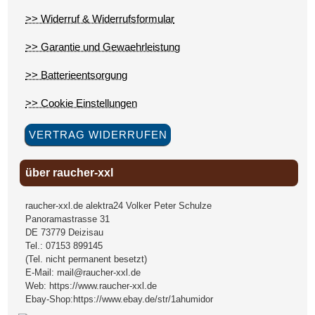
>> Widerruf & Widerrufsformular
>> Garantie und Gewaehrleistung
>> Batterieentsorgung
>> Cookie Einstellungen
VERTRAG WIDERRUFEN
über raucher-xxl
raucher-xxl.de alektra24 Volker Peter Schulze
Panoramastrasse 31
DE
73779
Deizisau
Tel.:
07153 899145
(Tel. nicht permanent besetzt)
E-Mail:
mail@raucher-xxl.de
Web:
https://www.raucher-xxl.de
Ebay-Shop:
https://www.ebay.de/str/1ahumidor