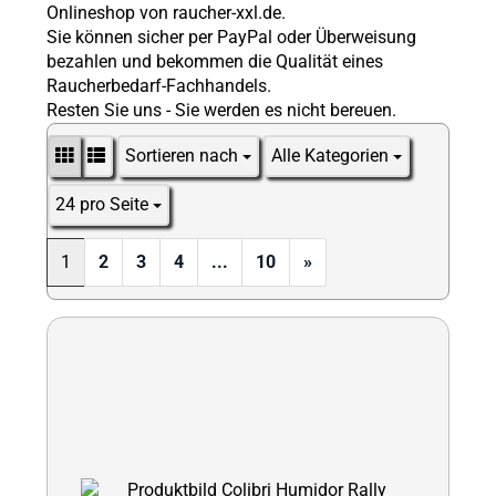
Onlineshop von raucher-xxl.de.
Sie können sicher per PayPal oder Überweisung
bezahlen und bekommen die Qualität eines
Raucherbedarf-Fachhandels.
Resten Sie uns - Sie werden es nicht bereuen.
Sortieren nach
Alle Kategorien
Sortieren nach
24 pro Seite
pro Seite
1
2
3
4
...
10
»