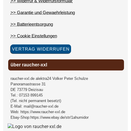
>> Widerruf & Widerrufsformular
>> Garantie und Gewaehrleistung
>> Batterieentsorgung
>> Cookie Einstellungen
VERTRAG WIDERRUFEN
über raucher-xxl
raucher-xxl.de alektra24 Volker Peter Schulze
Panoramastrasse 31
DE
73779
Deizisau
Tel.:
07153 899145
(Tel. nicht permanent besetzt)
E-Mail:
mail@raucher-xxl.de
Web:
https://www.raucher-xxl.de
Ebay-Shop:
https://www.ebay.de/str/1ahumidor