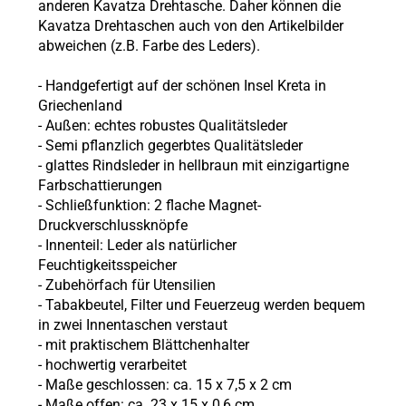
anderen Kavatza Drehtasche. Daher können die
Kavatza Drehtaschen auch von den Artikelbilder
abweichen (z.B. Farbe des Leders).
- Handgefertigt auf der schönen Insel Kreta in
Griechenland
- Außen: echtes robustes Qualitätsleder
- Semi pflanzlich gegerbtes Qualitätsleder
- glattes Rindsleder in hellbraun mit einzigartigne
Farbschattierungen
- Schließfunktion: 2 flache Magnet-
Druckverschlussknöpfe
- Innenteil: Leder als natürlicher
Feuchtigkeitsspeicher
- Zubehörfach für Utensilien
- Tabakbeutel, Filter und Feuerzeug werden bequem
in zwei Innentaschen verstaut
- mit praktischem Blättchenhalter
- hochwertig verarbeitet
- Maße geschlossen: ca. 15 x 7,5 x 2 cm
- Maße offen: ca. 23 x 15 x 0,6 cm