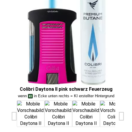
Colibri Daytona II pink schwarz Feuerzeug
Co
wenn
in Ecke unten rechts = KI erstellter Hintergrund
we