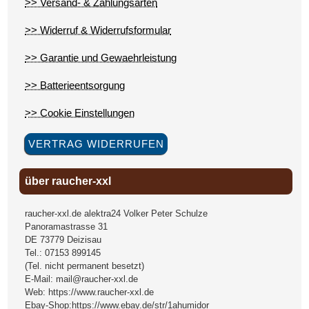
>> Versand- & Zahlungsarten
>> Widerruf & Widerrufsformular
>> Garantie und Gewaehrleistung
>> Batterieentsorgung
>> Cookie Einstellungen
VERTRAG WIDERRUFEN
über raucher-xxl
raucher-xxl.de alektra24 Volker Peter Schulze
Panoramastrasse 31
DE
73779
Deizisau
Tel.:
07153 899145
(Tel. nicht permanent besetzt)
E-Mail:
mail@raucher-xxl.de
Web:
https://www.raucher-xxl.de
Ebay-Shop:
https://www.ebay.de/str/1ahumidor