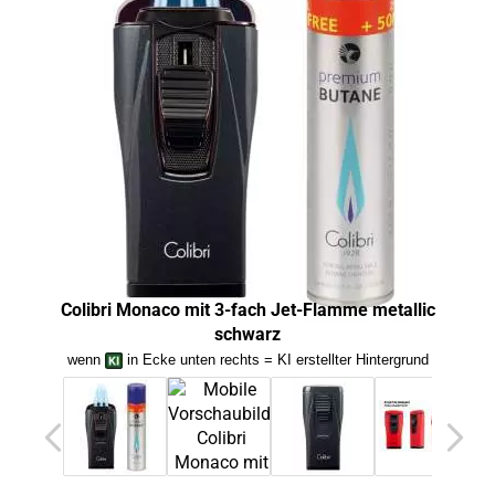
Colibri Monaco mit 3-fach Jet-Flamme metallic
Col
schwarz
wenn
in Ecke unten rechts = KI erstellter Hintergrund
we