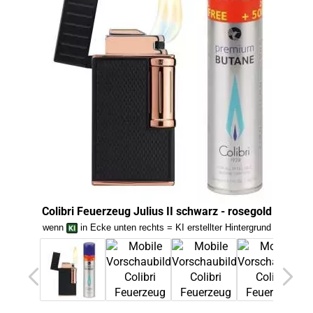
Colib
Colibri Feuerzeug Julius II schwarz - rosegold
wenn
in Ecke unten rechts = KI erstellter Hintergrund
we