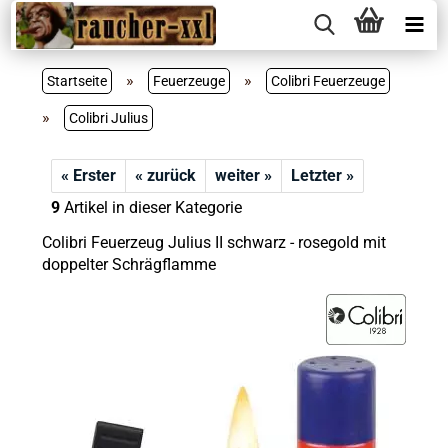
»
»
Startseite
Feuerzeuge
Colibri Feuerzeuge
»
Colibri Julius
« Erster
« zurück
weiter »
Letzter »
9
Artikel in dieser Kategorie
Colibri Feuerzeug Julius II schwarz - rosegold mit
doppelter Schrägflamme