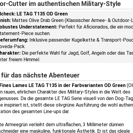
r-Cutter im authentischen Military-Style
lcheck: LE TAG T135 OD Green
inish:
Mattes Olive Drab Green (Klassischer Armee- & Outdoor-L
obustes Understatement:
Perfekt für Aficionados, die ein mo
tatement-Piece suchen.
ieferumfang:
Inklusive passender Kugelkette & Transport-Pou
oveda-Pack.
harakter:
Die perfekte Wahl für Jagd, Golf, Angeln oder das Ta
nter freiem Himmel.
t für das nächste Abenteuer
Fines Lames LE TAG T135 in der Farbvarianten OD Green
(Ol
en rauen, ehrlichen Charakter des Military-Styles in die Welt des
genusses. Da die gesamte LE TAG Serie visuell von den Dog-Tag
 inspiriert ist, stellt diese olivgrüne Ausführung die wohl authe
tation des gesamten Line-ups dar.
e Armeegrün verleiht dem ultraflachen, 3 Millimeter dünnen
chneider eine maskuline, funktionale Ästhetik. Er ist das ideale