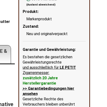
(Ausland abweichend)
Produkt:
Markenprodukt
cutter
Fines Lames LE TAG T135 OD Green geöf
Zustand:
wenn
in Ecke unten rechts = KI erstellter Hintergrun
Neu und originalverpackt
Garantie und Gewährleistung:
E &
Es bestehen die gesetzlichen
Gewährleistungsrechte
und ausschließlich für
LE PETIT
Zigarrenmesser:
zusätzlich 20 Jahre
Herstellergarantie
>> Garantiebedingungen hier
ansehen
Gesetzliche Rechte des
mative
Verbrauchers bleiben unberührt