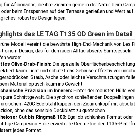
 für Aficionados, die ihre Zigarren gerne in der Natur, beim Camp
 oder beim Entspannen auf der Terrasse genießen und Wert auf 
ngliches, robustes Design legen.
ghlights des LE TAG T135 OD Green im Detail
grüne Modell vereint die bewährte High-End-Mechanik von Les F
t einem Design, das für den rauen Alltag abseits Samtsesseln
fen wurde:
ttes Olive-Drab-Finish:
Die spezielle Oberflächenbeschichtun
lektiert kaum Licht und schützt das Gehäuse effektiv vor unsc
ngerabdrücken. Staub, Asche oder leichte Verschmutzungen fall
esem Material optisch kaum ins Gewicht.
chanische Präzision im Inneren:
Hinter der robusten Hülle ver
ch pure Schnittgewalt. Die synchron schließenden Doppelklingen
irurgischem 420C Edelstahl kappen den Zigarrenkopf mit absolu
zision, ohne das sensible Deckblatt zu quetschen.
heloser Cut bis Ringmaß 100:
Egal ob schlankes Format oder
chtige Campesino – die erweiterte Geometrie der T135-Plattf
istert jedes Format.