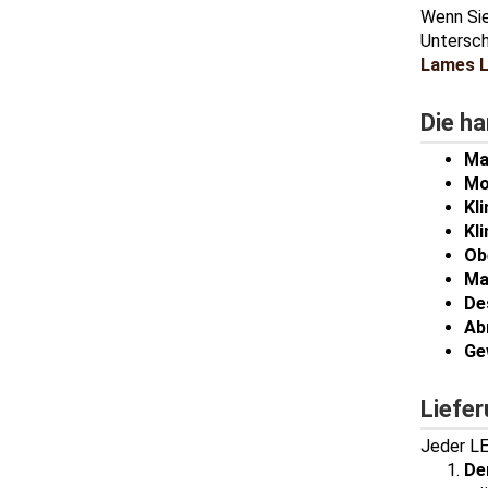
Wenn Sie
Untersch
Lames L
Die ha
Ma
Mo
Kl
Kl
Ob
Ma
De
Ab
Ge
Liefe
Jeder LE
De