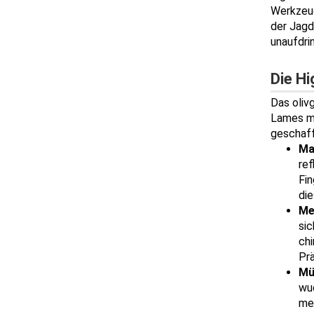
Werkzeug
der Jagd
unaufdri
Die Hi
Das oliv
Lames mi
geschaf
Ma
ref
Fi
di
Me
si
ch
Prä
Mü
wu
me