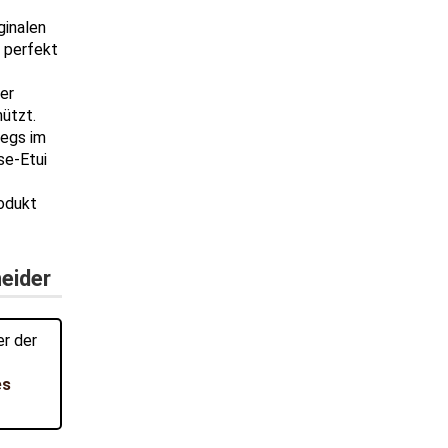
ginalen
 perfekt
ter
ützt.
egs im
se-Etui
rodukt
eider
er der
es