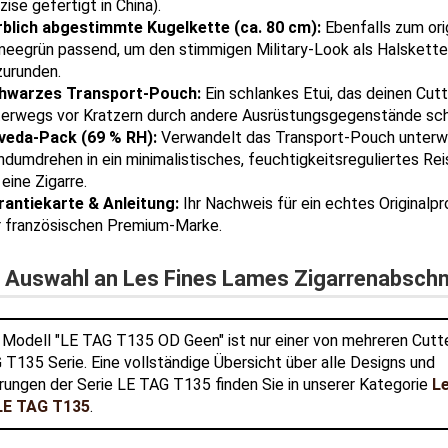
zise gefertigt in China).
rblich abgestimmte Kugelkette (ca. 80 cm):
Ebenfalls zum ori
meegrün passend, um den stimmigen Military-Look als Halskette
zurunden.
hwarzes Transport-Pouch:
Ein schlankes Etui, das deinen Cut
terwegs vor Kratzern durch andere Ausrüstungsgegenstände sch
veda-Pack (69 % RH):
Verwandelt das Transport-Pouch unterw
dumdrehen in ein minimalistisches, feuchtigkeitsreguliertes Rei
 eine Zigarre.
rantiekarte & Anleitung:
Ihr Nachweis für ein echtes Originalp
r französischen Premium-Marke.
 Auswahl an Les Fines Lames Zigarrenabschn
 Modell "LE TAG T135 OD Geen" ist nur einer von mehreren Cutt
 T135 Serie. Eine vollständige Übersicht über alle Designs und
rungen der Serie LE TAG T135 finden Sie in unserer Kategorie
L
LE TAG T135
.