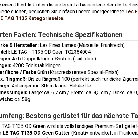
 einen Überblick über die anderen Farbvarianten oder die techn
iede suchen, besuchen Sie einfach unsere übergeordnete
Les F
E TAG T135 Kategorieseite
.
rten Fakten: Technische Spezifikationen
rke & Hersteller:
Les Fines Lames (Marseille, Frankreich)
dell:
LE TAG - T135 OD Geen TG2384004
ingen-Art:
Doppelklingen-System (Guillotine)
ingen:
420C Edelstahlklingen
erfläche / Farbe
:Grün (Kratzresistentes Spezial-Finish)
x. Ringmaß:
Bis zu Ringmaß 100 (perfekt auch für dicke Zigarre
sign:
Anhänger mit 80cm langer Halskette
messungen:
Länge: ca. 6.7 cm / Breite: ca. 4,5 cm / Dicke: ca. 
wicht:
ca. 58g
rumfang: Bestens gerüstet für das nächste Ta
 TAG T135 OD Green wird als vollständiges Premium-Set gelief
r LE TAG T135 OD Geen Cutter
(Kreativ entwickelt in Frankreic