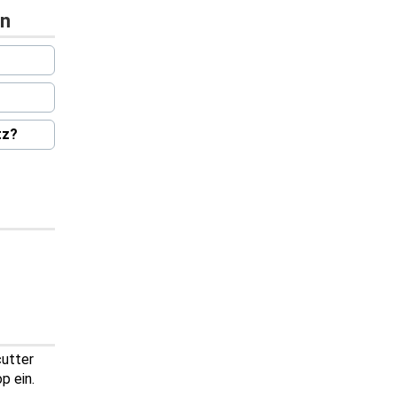
en
tz?
cutter
p ein.