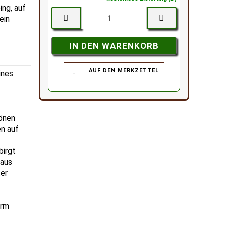
ing, auf
ein
AUF DEN MERKZETTEL
ines
g
hönen
en auf
birgt
 aus
ter
orm