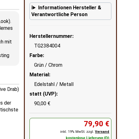
Informationen Hersteller &
Verantwortliche Person
ook).
dernes
Herstellernummer:
ch mit
TG2384004
Farbe:
sting
Grün / Chrom
Material:
Edelstahl / Metall
ive Drab)
statt (UVP):
s der
90,00 €
ntischste
79,90 €
inkl. 19% MwSt. zzgl.
Versand
kostenlose Lieferung (D)