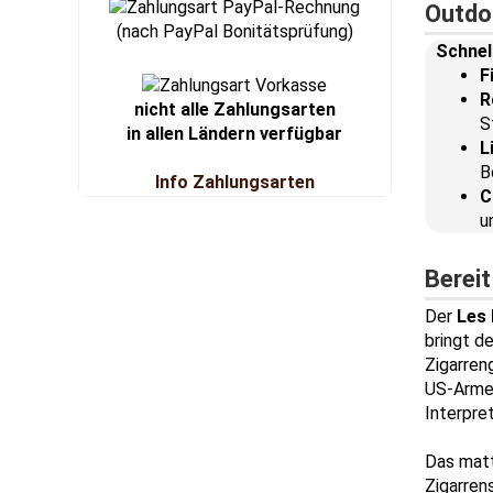
Outdoo
(nach PayPal Bonitätsprüfung)
Schnel
F
R
nicht alle Zahlungsarten
S
in allen Ländern verfügbar
L
B
Info Zahlungsarten
C
u
Berei
Der
Les 
bringt d
Zigarren
US-Armee
Interpre
Das matt
Zigarrens