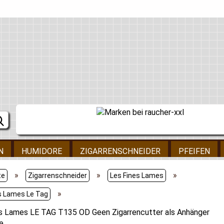
N
HUMIDORE
ZIGARRENSCHNEIDER
PFEIFEN
»
»
»
te
Zigarrenschneider
Les Fines Lames
»
s Lames Le Tag
s Lames LE TAG T135 OD Geen Zigarrencutter als Anhänger
e