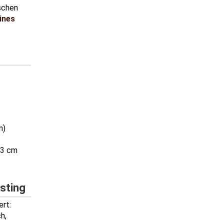
ischen
ines
n)
0,3 cm
sting
ert:
h,