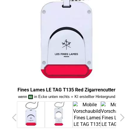
Fines Lames LE TAG T135 Red Zigarrencutter
wenn
in Ecke unten rechts = KI erstellter Hintergrund
we