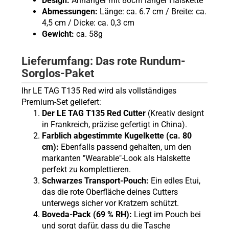
Design:
Anhänger mit 80cm langer Halskette
Abmessungen:
Länge: ca. 6.7 cm / Breite: ca.
4,5 cm / Dicke: ca. 0,3 cm
Gewicht:
ca. 58g
Lieferumfang: Das rote Rundum-
Sorglos-Paket
Ihr LE TAG T135 Red wird als vollständiges
Premium-Set geliefert:
Der LE TAG T135 Red Cutter
(Kreativ designt
in Frankreich, präzise gefertigt in China).
Farblich abgestimmte Kugelkette (ca. 80
cm):
Ebenfalls passend gehalten, um den
markanten "Wearable"-Look als Halskette
perfekt zu komplettieren.
Schwarzes Transport-Pouch:
Ein edles Etui,
das die rote Oberfläche deines Cutters
unterwegs sicher vor Kratzern schützt.
Boveda-Pack (69 % RH):
Liegt im Pouch bei
und sorgt dafür, dass du die Tasche