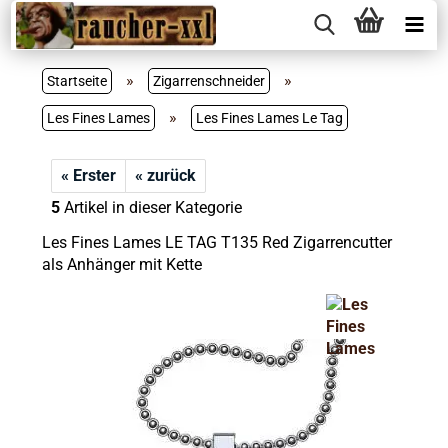
»
»
Startseite
Zigarrenschneider
»
Les Fines Lames
Les Fines Lames Le Tag
« Erster
« zurück
5
Artikel in dieser Kategorie
Les Fines Lames LE TAG T135 Red Zigarrencutter
als Anhänger mit Kette