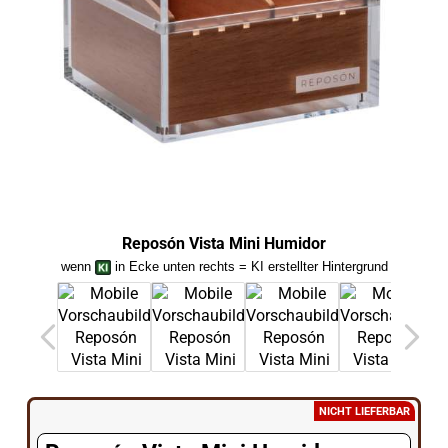
Reposón Vista Mini Humidor
wenn
in Ecke unten rechts = KI erstellter Hintergrund
we
NICHT LIEFERBAR