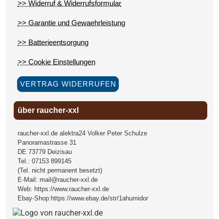
>> Widerruf & Widerrufsformular
>> Garantie und Gewaehrleistung
>> Batterieentsorgung
>> Cookie Einstellungen
VERTRAG WIDERRUFEN
über raucher-xxl
raucher-xxl.de alektra24 Volker Peter Schulze
Panoramastrasse 31
DE
73779
Deizisau
Tel.:
07153 899145
(Tel. nicht permanent besetzt)
E-Mail:
mail@raucher-xxl.de
Web:
https://www.raucher-xxl.de
Ebay-Shop:
https://www.ebay.de/str/1ahumidor