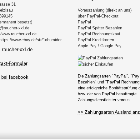
rasse 31
eizisau
Vorauszahlung (direkt an uns)
899145
über PayPal-Checkout
permanent besetzt)
PayPal
@raucher-xxl.de
PayPal Später Bezahlen
//www.raucher-xxl.de
PayPal Rechnungskauf
https://www.ebay.de/str/1ahumidor
PayPal Kreditkarten
Apple Pay / Google Pay
takt-Formular
Die Zahlungsarten "PayPal", "Pay
Bezahlen" und "PayPal Rechnungs
eine erfolgreiche Bonitätsprüfung
bzw. der von PayPal beauftragte
Zahlungsdienstleister voraus.
>> Zahlungsarten Ausland anz