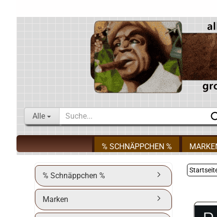
Alle
% SCHNÄPPCHEN %
MARKE
Startseit
% Schnäppchen %
Marken