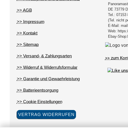
Panoramast
DE
73779
D
>> AGB
Tel.:
07153 
(Tel. nicht 
>> Impressum
E-Mail:
mail
Web:
https:
>> Kontakt
Ebay-Shop:
>> Sitemap
>> Versand- & Zahlungsarten
>> zum Kon
>> Widerruf & Widerrufsformular
>> Garantie und Gewaehrleistung
>> Batterieentsorgung
>> Cookie Einstellungen
VERTRAG WIDERRUFEN