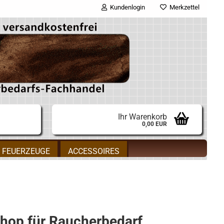
Kundenlogin
Merkzettel
E-Mail
Passwort
Ihr Warenkorb
0,00 EUR
Konto erstellen
FEUERZEUGE
ACCESSOIRES
Passwort vergessen?
hop für Raucherbedarf