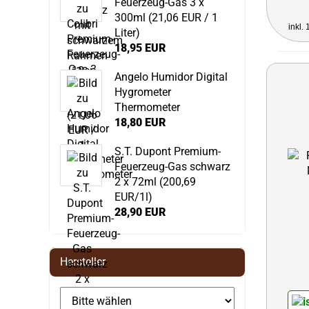
Feuerzeug-Gas 3 x
300ml (21,06 EUR / 1
inkl.
Liter)
18,95 EUR
Angelo Humidor Digital
Hygrometer
Thermometer
18,80 EUR
S.T. Dupont Premium-
Feuerzeug-Gas schwarz
2 x 72ml (200,69
EUR/1l)
28,90 EUR
Hersteller