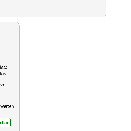
or
erbar