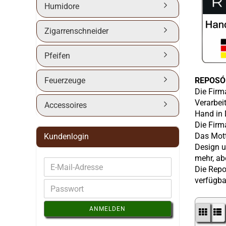
Humidore
Zigarrenschneider
Pfeifen
Feuerzeuge
REPOSÓN
Die Firm
Verarbei
Accessoires
Hand in 
Die Firm
Das Mott
Kundenlogin
Design u
mehr, ab
Die Repo
verfügba
ANMELDEN