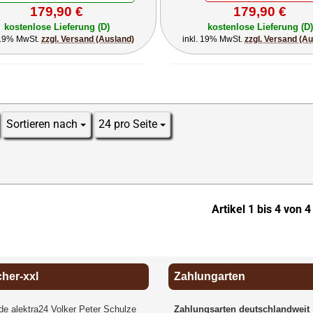
179,90 €
179,90 €
kostenlose Lieferung (D)
kostenlose Lieferung (D)
 19% MwSt.
zzgl. Versand (Ausland)
inkl. 19% MwSt.
zzgl. Versand (A
Sortieren nach
24 pro Seite
Sortieren nach
pro Seite
Artikel 1 bis 4 von 4
cher-xxl
Zahlungarten
.de alektra24 Volker Peter Schulze
Zahlungsarten deutschlandweit