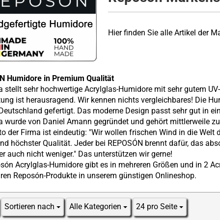
Hier finden Sie alle Artikel der
 Humidore in Premium Qualität
a stellt sehr hochwertige Acrylglas-Humidore mit sehr gutem UV-
tung ist herausragend. Wir kennen nichts vergleichbares! Die
Deutschland gefertigt. Das moderne Design passt sehr gut in 
a wurde von Daniel Amann gegründet und gehört mittlerweile zu
o der Firma ist eindeutig: "Wir wollen frischen Wind in die Wel
nd höchster Qualität. Jeder bei REPOSÓN brennt dafür, das abso
er auch nicht weniger." Das unterstützen wir gerne!
són Acrylglas-Humidore gibt es in mehreren Größen und in 2 Acr
ren Reposón-Produkte in unserem günstigen Onlineshop.
Sortieren nach
Alle Kategorien
24 pro Seite
Sortieren nach
pro Seite