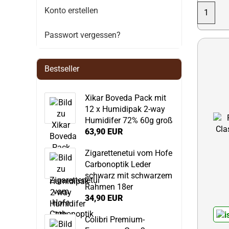
Konto erstellen
1
Passwort vergessen?
Bestseller
Xikar Boveda Pack mit
12 x Humidipak 2-way
Humidifer 72% 60g groß
63,90 EUR
Zigarettenetui vom Hofe
Carbonoptik Leder
schwarz mit schwarzem
Rahmen 18er
34,90 EUR
Colibri Premium-