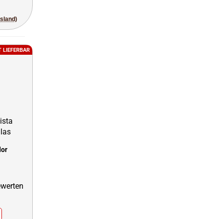
usland)
T LIEFERBAR
dor