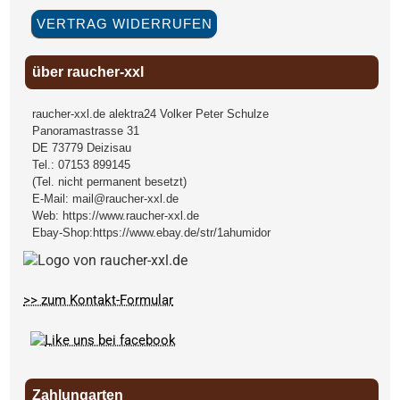
VERTRAG WIDERRUFEN
über raucher-xxl
raucher-xxl.de alektra24 Volker Peter Schulze
Panoramastrasse 31
DE
73779
Deizisau
Tel.:
07153 899145
(Tel. nicht permanent besetzt)
E-Mail:
mail@raucher-xxl.de
Web:
https://www.raucher-xxl.de
Ebay-Shop:
https://www.ebay.de/str/1ahumidor
>> zum Kontakt-Formular
Zahlungarten