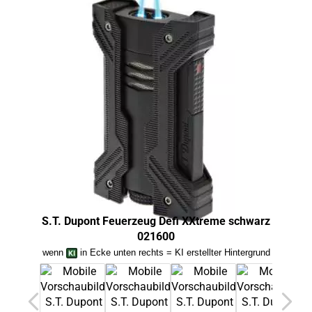
S.T. Dupont Feuerzeug Defi XXtreme schwarz
S.T
021600
wenn
in Ecke unten rechts = KI erstellter Hintergrund
we