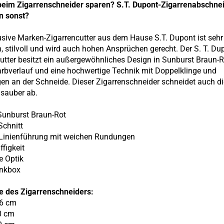
eim Zigarrenschneider sparen? S.T. Dupont-Zigarrenabschnei
n sonst?
usive Marken-Zigarrencutter aus dem Hause S.T. Dupont ist sehr 
h, stilvoll und wird auch hohen Ansprüchen gerecht. Der S. T. Du
utter besitzt ein außergewöhnliches Design in
Sunburst Braun-R
arbverlauf
und eine hochwertige Technik mit Doppelklinge und
n an der Schneide. Dieser Zigarrenschneider schneidet auch di
 sauber ab.
Sunburst Braun-Rot
chnitt
 Linienführung mit weichen Rundungen
ffigkeit
e Optik
enkbox
e des Zigarrenschneiders:
,6 cm
,0 cm