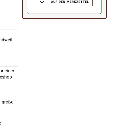
AUF DEN MERKZETTEL
ndweit
hneider
neshop
✔ große
: