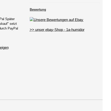
Bewertung
Pal Später
kauf" setzt
 durch PayPal
>> unser ebay-Shop - 1a-humidor
eigen