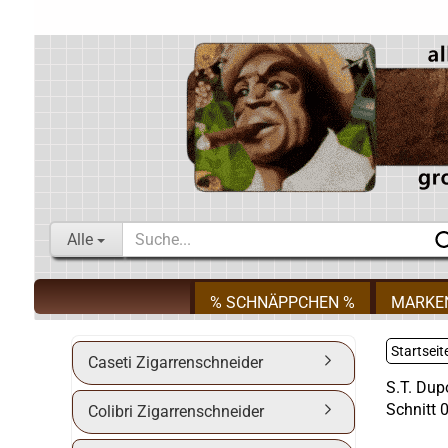
Alle
% SCHNÄPPCHEN %
MARKE
Startseit
Caseti Zigarrenschneider
S.T. Dup
Schnitt 
Colibri Zigarrenschneider