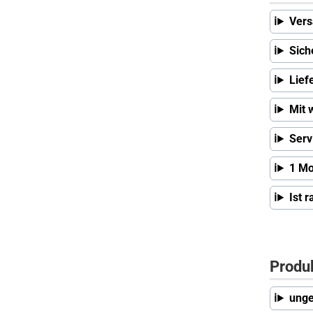
Vers
Sich
Lief
Mit 
Serv
1 Mo
Ist 
Produ
unge