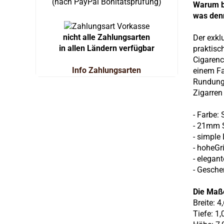
(nach PayPal Bonitätsprüfung)
Warum b
was den
nicht alle Zahlungsarten
Der exkl
in allen Ländern verfügbar
praktisc
Cigarenc
Info Zahlungsarten
einem F
Rundunge
Zigarren
- Farbe:
- 21mm S
- simple
- hoheGri
- elegant
- Gesch
Die Maß
Breite: 4
Tiefe: 1