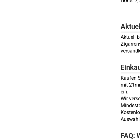
Höhe: 7,
Aktue
Aktuell 
Zigarren
versandk
Einka
Kaufen S
mit 21mm
ein.
Wir vers
Mindestb
Kostenlo
Auswahl 
FAQ: W