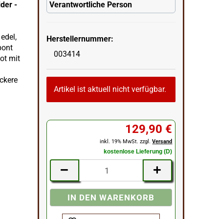
der -
Verantwortliche Person
edel,
Herstellernummer:
pont
003414
ot mit
ckere
Artikel ist aktuell nicht verfügbar.
129,90 €
inkl. 19% MwSt. zzgl.
Versand
kostenlose Lieferung (D)