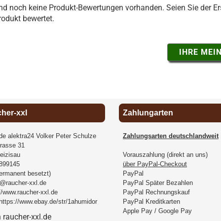
ind noch keine Produkt-Bewertungen vorhanden. Seien Sie der Ers
rodukt bewertet.
IHRE MEI
cher-xxl
Zahlungarten
.de alektra24 Volker Peter Schulze
Zahlungsarten deutschlandweit
rasse 31
eizisau
Vorauszahlung (direkt an uns)
899145
über PayPal-Checkout
permanent besetzt)
PayPal
@raucher-xxl.de
PayPal Später Bezahlen
//www.raucher-xxl.de
PayPal Rechnungskauf
https://www.ebay.de/str/1ahumidor
PayPal Kreditkarten
Apple Pay / Google Pay