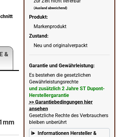
zur Zeit nicht lieferbar
(Ausland abweichend)
chnitt
S.T. Dupont Zigarrencutter schwarz mit 21mm 
Produkt:
wenn
in Ecke unten rechts = KI erstellter Hintergrun
Markenprodukt
Zustand:
Neu und originalverpackt
E &
Garantie und Gewährleistung:
Es bestehen die gesetzlichen
Gewährleistungsrechte
und zusätzlich 2 Jahre ST Dupont-
Herstellergarantie
>> Garantiebedingungen hier
ansehen
Gesetzliche Rechte des Verbrauchers
21mm
bleiben unberührt
Informationen Hersteller &