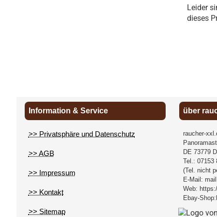
Leider s
dieses P
Information & Service
über rau
>> Privatsphäre und Datenschutz
raucher-xxl
Panoramast
DE
73779
D
>> AGB
Tel.:
07153 
(Tel. nicht 
>> Impressum
E-Mail:
mail
Web:
https:
>> Kontakt
Ebay-Shop:
>> Sitemap