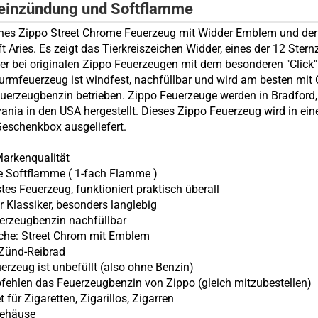
teinzündung und Softflamme
hes Zippo Street Chrome Feuerzeug mit Widder Emblem und der
ft Aries. Es zeigt das Tierkreiszeichen Widder, eines der 12 Ster
r bei originalen Zippo Feuerzeugen mit dem besonderen "Click"
urmfeuerzeug ist windfest, nachfüllbar und wird am besten mit 
uerzeugbenzin betrieben. Zippo Feuerzeuge werden in Bradford,
ania in den USA hergestellt. Dieses Zippo Feuerzeug wird in ein
Geschenkbox ausgeliefert.
arkenqualität
e Softflamme (
1-fach Flamme
)
stes Feuerzeug, funktioniert praktisch überall
er Klassiker, besonders langlebig
erzeugbenzin nachfüllbar
äche:
Street Chrom mit Emblem
 Zünd-Reibrad
uerzeug ist unbefüllt (also ohne
Benzin)
pfehlen das Feuerzeugbenzin von Zippo (gleich mitzubestellen)
t für Zigaretten, Zigarillos, Zigarren
gehäuse