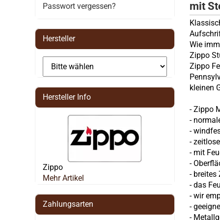
mit S
Passwort vergessen?
Klassisc
Aufschri
Hersteller
Wie imme
Zippo St
Zippo Fe
Pennsylv
kleinen 
Hersteller Info
-
Zippo
M
- normal
- windfe
-
zeitlos
-
mit Feu
- Oberfl
Zippo
-
breites
Mehr Artikel
- das Fe
- wir em
Zahlungsarten
- geeigne
- Metall