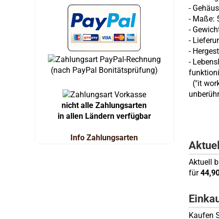
- Gehäus
- Maße: 5
- Gewich
- Liefer
- Hergest
- Lebens
(nach PayPal Bonitätsprüfung)
funktioni
("it wor
unberühr
nicht alle Zahlungsarten
in allen Ländern verfügbar
Info Zahlungsarten
Aktue
Aktuell 
für
44,9
Einka
Kaufen S