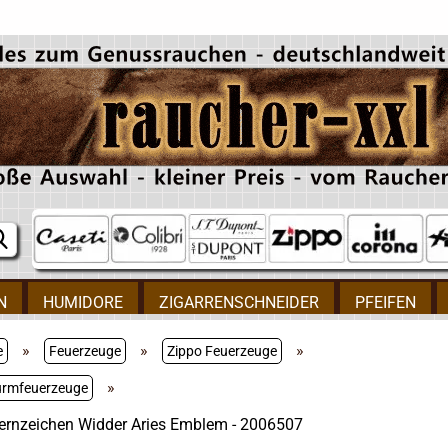
N
HUMIDORE
ZIGARRENSCHNEIDER
PFEIFEN
»
»
»
e
Feuerzeuge
Zippo Feuerzeuge
»
urmfeuerzeuge
ernzeichen Widder Aries Emblem - 2006507