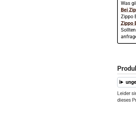
Was gi
Bei Zi
Zippo 
Zippo 
Sollte
anfrag
Produ
unge
Leider s
dieses P