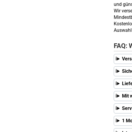
und güns
Wir vers
Mindestb
Kostenlo
Auswahl 
FAQ: W
Vers
Sich
Lief
Mit 
Serv
1 Mo