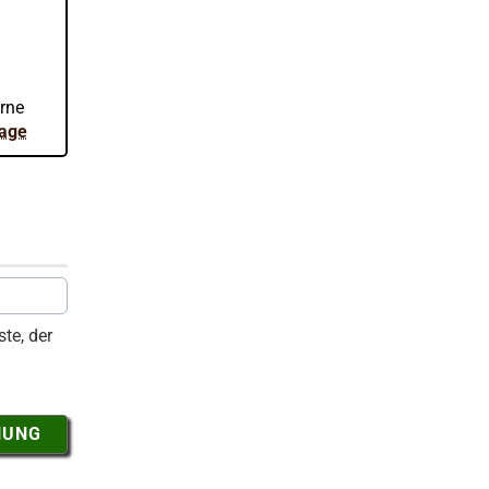
erne
rage
te, der
NUNG