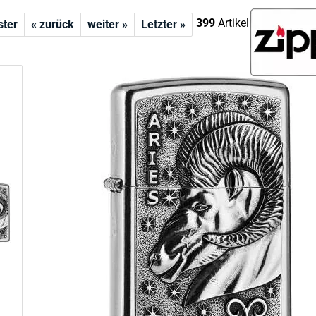
399
Artikel in dieser Kat
ster
« zurück
weiter »
Letzter »