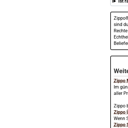
Ist 
Zippo®
sind d
Rechte
Echthei
Belief
Weite
Zippo
Im gün
aller P
Zippo b
Zippo 
Wenn S
Zippo 