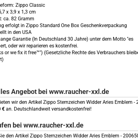
eform: Zippo Classic
,7 x 3,9 x 1,3 cm
t: ca. 82 Gramm
ung erfolgt in Zippo Standard One Box Geschenkverpackung
ellt in den USA
lange Garantie (In Deutschland 30 Jahre) unter dem Motto "es
ert, oder wir reparieren es kostenfrei.
ks or we fix it free™") (Gesetzliche Rechte des Verbrauchers blei
t)
lles Angebot bei www.raucher-xxl.de
bieten wir den Artikel Zippo Sternzeichen Widder Aries Emblem -
0 €
an. Deutschlandweit versandkostenfrei!
ufen bei www.raucher-xxl.de
ie den Artikel Zippo Sternzeichen Widder Aries Emblem - 20065