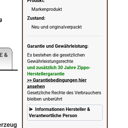
Produkt:
Markenprodukt
Zustand:
g
Zippo Aries Sternzeichen Widder Feuerze
Neu und originalverpackt
wenn
in Ecke unten rechts = KI erstellter Hintergrun
Garantie und Gewährleistung:
E &
Es bestehen die gesetzlichen
Gewährleistungsrechte
und zusätzlich 30 Jahre Zippo-
Herstellergarantie
>> Garantiebedingungen hier
ansehen
Gesetzliche Rechte des Verbrauchers
bleiben unberührt
Informationen Hersteller &
Verantwortliche Person
erzeug