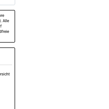
ore
. Alle
f
dfreie
rsicht