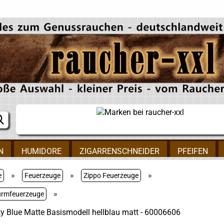
N
HUMIDORE
ZIGARRENSCHNEIDER
PFEIFEN
»
»
»
e
Feuerzeuge
Zippo Feuerzeuge
»
urmfeuerzeuge
y Blue Matte Basismodell hellblau matt - 60006606