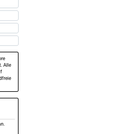
ore
. Alle
f
dfreie
an.