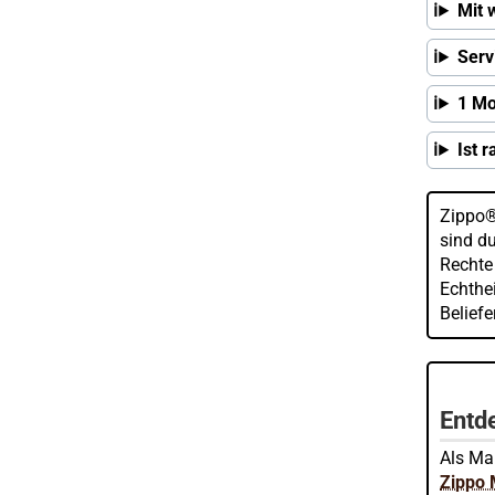
Mit 
Serv
1 Mo
Ist 
Zippo®
sind d
Rechte
Echthei
Belief
Entde
Als Mar
Zippo