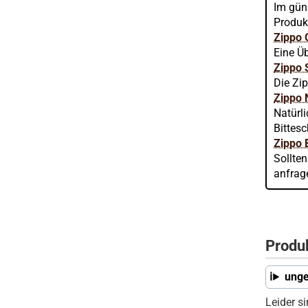
Im gün
Produk
Zippo 
Eine Üb
Zippo 
Die Zip
Zippo 
Natürl
Bittes
Zippo 
Sollte
anfrag
Produ
unge
Leider s