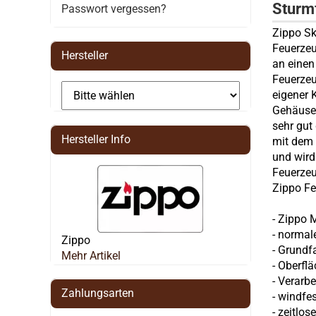
Sturm
Passwort vergessen?
Zippo Sk
Feuerzeug
Hersteller
an einen
Feuerzeu
eigener 
Gehäuse 
sehr gut
Hersteller Info
mit dem 
und wird
Feuerzeu
Zippo Fe
-
Zippo
M
- normal
Zippo
- Grundf
Mehr Artikel
- Oberfl
- Verarbe
Zahlungsarten
- windfe
-
zeitlos