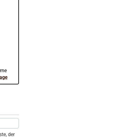
.
erne
rage
te, der