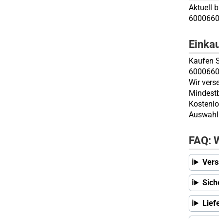
Aktuell 
6000660
Einka
Kaufen S
60006606
Wir vers
Mindestb
Kostenlo
Auswahl 
FAQ: W
Vers
Sich
Lief