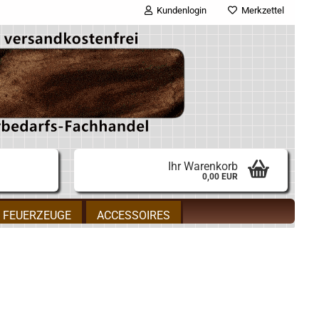
Kundenlogin
Merkzettel
E-Mail
Passwort
Ihr Warenkorb
0,00 EUR
Konto erstellen
FEUERZEUGE
ACCESSOIRES
Passwort vergessen?