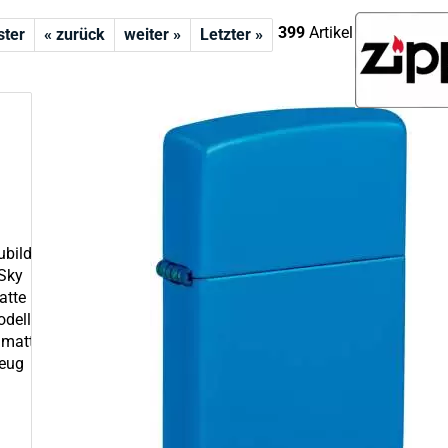
399
Artikel in dieser Kat
ster
« zurück
weiter »
Letzter »