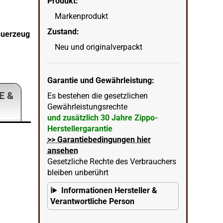
Produkt:
Markenprodukt
Zippo Sky Blue Matte Basismodell hellblau matt
Zustand:
euerzeug
vorne
Neu und originalverpackt
wenn
in Ecke unten rechts = KI erstellter Hintergrun
Garantie und Gewährleistung:
E &
Es bestehen die gesetzlichen
Gewährleistungsrechte
und zusätzlich 30 Jahre Zippo-
Herstellergarantie
>> Garantiebedingungen hier
ansehen
Gesetzliche Rechte des Verbrauchers
bleiben unberührt
Informationen Hersteller &
Verantwortliche Person