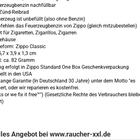
erzeugbenzin nachfüllbar
s Zünd-Reibrad
uerzeug ist unbefüllt (also ohne
Benzin)
pfehlen das Feuerzeugbenzin von Zippo (gleich mitzubestellen)
t für Zigaretten, Zigarillos, Zigarren
gehäuse
eform: Zippo Classic
,7 x 3,9 x 1,3 cm
t: ca. 82 Gramm
ung erfolgt in Zippo Standard One Box Geschenkverpackung
ellt in den USA
lange Garantie (In Deutschland 30 Jahre) unter dem Motto "es
ert, oder wir reparieren es kostenfrei.
ks or we fix it free™") (Gesetzliche Rechte des Verbrauchers blei
t)
lles Angebot bei www.raucher-xxl.de