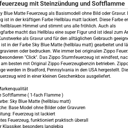
feuerzeug mit Steinzündung und Softflamme
y Blue Matte Feuerzeug als Basismodell ohne Bild oder Gravur.
 ist in der kräftigen Farbe Hellblau matt lackiert. Diese Farbe er
 hellblauen Himmel und stimmt uns alle fröhlich. Auch als
gfarbe macht das Hellblau eine super Figur und ist ideal zum A
Kunstwerke als Gravur und für den alltäglichen Gebrauch geeign
ist in der Farbe Sky Blue Matte (hellblau matt) gearbeitet und lä
 gravieren oder bedrucken. Wie immer bei originalen Zippo Feue
besonderen "Click". Das Zippo Sturmfeuerzeug ist windfest, nac
 am besten mit Original Zippo Feuerzeugbenzin betrieben. Zipp
ge werden in Bradford, Pennsylvania in den USA hergestellt. Di
uerzeug wird in einer kleinen Geschenkbox ausgeliefert.
arkenqualität
e Softflamme (
1-fach Flamme
)
arbe: Sky Blue Matte (hellblau matt)
äche: Base Model ohne Bilder oder Gravuren
itung: Feuerzeug ist lackiert
stes Feuerzeug, funktioniert praktisch überall
er Klassiker, besonders langlebig