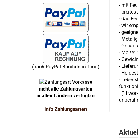
-
mit Feu
- breite
- das Fe
- wir em
- geeigne
- Metall
- Gehäus
- Maße: 5
- Gewich
- Liefer
(nach PayPal Bonitätsprüfung)
- Hergest
- Lebens
funktioni
nicht alle Zahlungsarten
("it wor
in allen Ländern verfügbar
unberühr
Info Zahlungsarten
Aktue