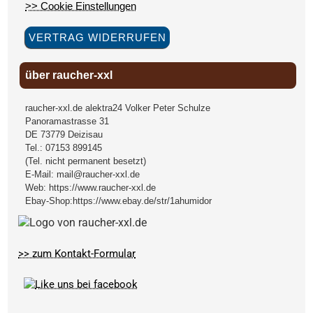
>> Cookie Einstellungen
VERTRAG WIDERRUFEN
über raucher-xxl
raucher-xxl.de alektra24 Volker Peter Schulze
Panoramastrasse 31
DE
73779
Deizisau
Tel.:
07153 899145
(Tel. nicht permanent besetzt)
E-Mail:
mail@raucher-xxl.de
Web:
https://www.raucher-xxl.de
Ebay-Shop:
https://www.ebay.de/str/1ahumidor
>> zum Kontakt-Formular