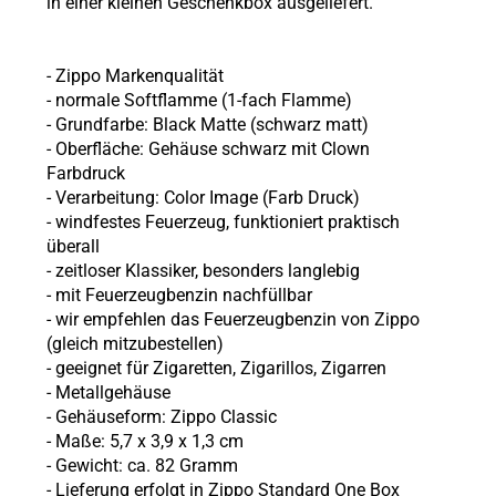
in einer kleinen Geschenkbox ausgeliefert.
- Zippo Markenqualität
- normale Softflamme (1-fach Flamme)
- Grundfarbe: Black Matte (schwarz matt)
- Oberfläche: Gehäuse schwarz mit Clown
Farbdruck
- Verarbeitung: Color Image (Farb Druck)
- windfestes Feuerzeug, funktioniert praktisch
überall
- zeitloser Klassiker, besonders langlebig
- mit Feuerzeugbenzin nachfüllbar
- wir empfehlen das Feuerzeugbenzin von Zippo
(gleich mitzubestellen)
- geeignet für Zigaretten, Zigarillos, Zigarren
- Metallgehäuse
- Gehäuseform: Zippo Classic
- Maße: 5,7 x 3,9 x 1,3 cm
- Gewicht: ca. 82 Gramm
- Lieferung erfolgt in Zippo Standard One Box