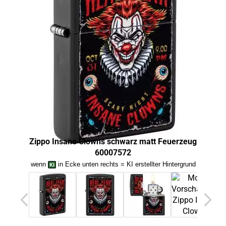
Zippo Insane Clowns schwarz matt Feuerzeug
Zip
60007572
wenn
in Ecke unten rechts = KI erstellter Hintergrund
we