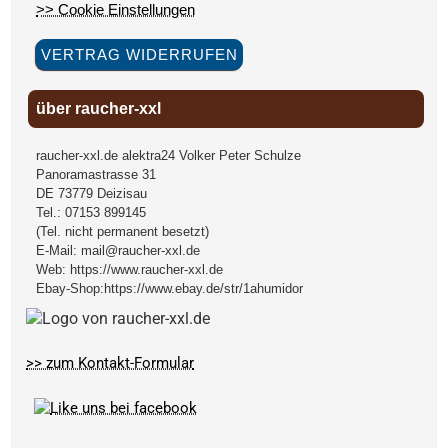
>> Cookie Einstellungen
VERTRAG WIDERRUFEN
über raucher-xxl
raucher-xxl.de alektra24 Volker Peter Schulze
Panoramastrasse 31
DE
73779
Deizisau
Tel.:
07153 899145
(Tel. nicht permanent besetzt)
E-Mail:
mail@raucher-xxl.de
Web:
https://www.raucher-xxl.de
Ebay-Shop:
https://www.ebay.de/str/1ahumidor
>> zum Kontakt-Formular