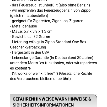
- das Feuerzeug ist unbefüllt (also ohne
Benzin)
- wir empfehlen das Feuerzeugbenzin von Zippo
(gleich mitzubestellen)
- geeignet für Zigaretten, Zigarillos, Zigarren
- Metallgehäuse
- Maße: 5,7 x 3,9 x 1,3 cm
- Gewicht: ca. 82 Gramm
- Lieferung erfolgt in Zippo Standard One Box
Geschenkverpackung
- Hergestellt in den USA
- Lebenslange Garantie (In Deutschland 30 Jahre)
unter dem Motto "es funktioniert, oder wir reparieren
es kostenfrei.
("it works or we fix it free™") (Gesetzliche Rechte
des Verbrauchers bleiben unberührt)
GEFAHRENHINWEISE WARNHINWEISE &
SICHERHEITSINFORMATIONEN