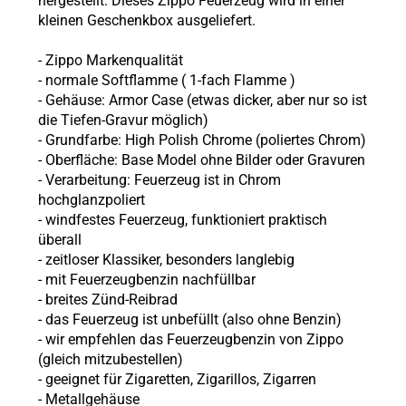
hergestellt. Dieses Zippo Feuerzeug wird in einer
kleinen Geschenkbox ausgeliefert.
-
Zippo
Markenqualität
- normale Softflamme (
1-fach Flamme
)
- Gehäuse: Armor Case (etwas dicker, aber nur so ist
die Tiefen-Gravur möglich)
- Grundfarbe: High Polish Chrome (poliertes Chrom)
- Oberfläche: Base Model ohne Bilder oder Gravuren
- Verarbeitung: Feuerzeug ist in Chrom
hochglanzpoliert
- windfestes Feuerzeug, funktioniert praktisch
überall
- zeitloser Klassiker, besonders langlebig
- mit Feuerzeugbenzin nachfüllbar
- breites Zünd-Reibrad
- das Feuerzeug ist unbefüllt (also ohne
Benzin)
- wir empfehlen das Feuerzeugbenzin von Zippo
(gleich mitzubestellen)
- geeignet für Zigaretten, Zigarillos, Zigarren
- Metallgehäuse