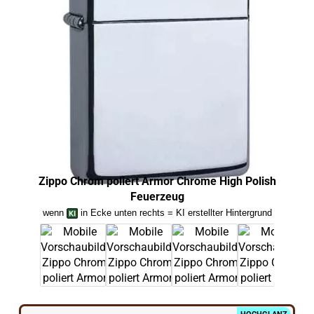
Zippo Chrom poliert Armor Chrome High Polish
Zip
Feuerzeug
wenn
in Ecke unten rechts = KI erstellter Hintergrund
we