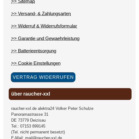
>> Sitemap
>> Versand- & Zahlungsarten
>> Widerruf & Widerrufsformular
>> Garantie und Gewaehrleistung
>> Batterieentsorgung
>> Cookie Einstellungen
VERTRAG WIDERRUFEN
über raucher-xxl
raucher-xxl.de alektra24 Volker Peter Schulze
Panoramastrasse 31
DE
73779
Deizisau
Tel.:
07153 899145
(Tel. nicht permanent besetzt)
E-Mail:
mail@raucher-xxl.de