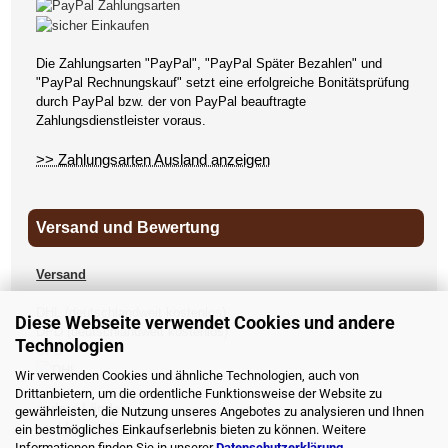
Die Zahlungsarten "PayPal", "PayPal Später Bezahlen" und
"PayPal Rechnungskauf" setzt eine erfolgreiche Bonitätsprüfung
durch PayPal bzw. der von PayPal beauftragte
Zahlungsdienstleister voraus.
>> Zahlungsarten Ausland anzeigen
Versand und Bewertung
Versand
DHL (deutschlandweit kostenlos)
Diese Webseite verwendet Cookies und andere
DPD (deutschlandweit kostenlos)
Technologien
UPS
Wir verwenden Cookies und ähnliche Technologien, auch von
Drittanbietern, um die ordentliche Funktionsweise der Website zu
andere Länder
gewährleisten, die Nutzung unseres Angebotes zu analysieren und Ihnen
>> Versandkosten anzeigen
ein bestmögliches Einkaufserlebnis bieten zu können. Weitere
Informationen finden Sie in unserer
Datenschutzerklärung
.