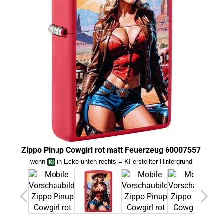
Zippo Pinup Cowgirl rot matt Feuerzeug 60007557
Zip
wenn
in Ecke unten rechts = KI erstellter Hintergrund
we