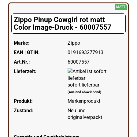
MATT
Zippo Pinup Cowgirl rot matt
Color Image-Druck - 60007557
Marke:
Zippo
EAN | GTIN:
0191693277913
Art.Nr.:
60007557
Lieferzeit:
sofort lieferbar
(Ausland abweichend)
Produkt:
Markenprodukt
Zustand:
Neu und
originalverpackt