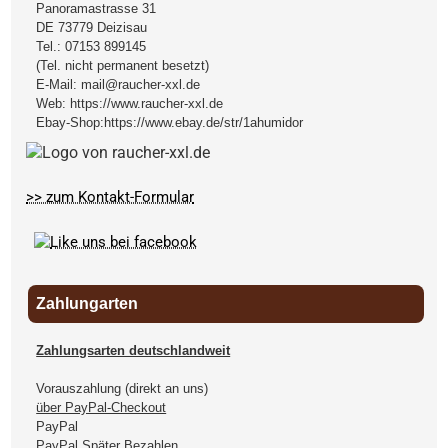
Panoramastrasse 31
DE
73779
Deizisau
Tel.:
07153 899145
(Tel. nicht permanent besetzt)
E-Mail:
mail@raucher-xxl.de
Web:
https://www.raucher-xxl.de
Ebay-Shop:
https://www.ebay.de/str/1ahumidor
>> zum Kontakt-Formular
Zahlungarten
Zahlungsarten deutschlandweit
Vorauszahlung (direkt an uns)
über PayPal-Checkout
PayPal
PayPal Später Bezahlen