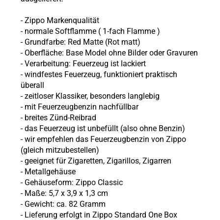
-
Zippo
Markenqualität
- normale Softflamme (
1-fach Flamme
)
- Grundfarbe: Red Matte (Rot matt)
- Oberfläche: Base Model ohne Bilder oder Gravuren
- Verarbeitung: Feuerzeug ist lackiert
- windfestes Feuerzeug, funktioniert praktisch
überall
-
zeitloser Klassiker, besonders langlebig
-
mit Feuerzeugbenzin nachfüllbar
- breites Zünd-Reibrad
- das Feuerzeug ist unbefüllt (also ohne
Benzin)
- wir empfehlen das Feuerzeugbenzin von Zippo
(gleich mitzubestellen)
- geeignet für Zigaretten, Zigarillos, Zigarren
- Metallgehäuse
- Gehäuseform: Zippo Classic
- Maße: 5,7 x 3,9 x 1,3 cm
- Gewicht: ca. 82 Gramm
- Lieferung erfolgt in Zippo Standard One Box