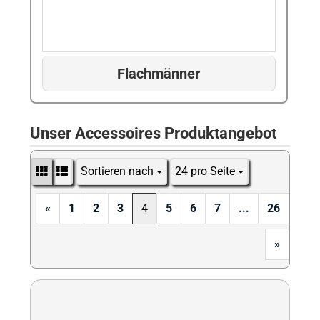
Flachmänner
Unser Accessoires Produktangebot
Sortieren nach
24 pro Seite
Sortieren nach
pro Seite
«
1
2
3
4
5
6
7
...
26
»