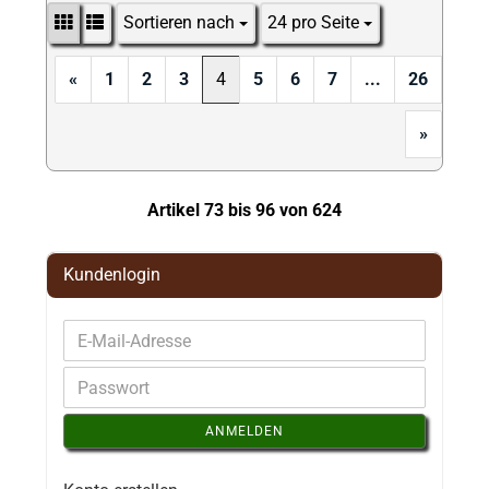
Sortieren nach
24 pro Seite
Sortieren nach
pro Seite
«
1
2
3
4
5
6
7
...
26
»
Artikel 73 bis 96 von 624
Kundenlogin
ANMELDEN