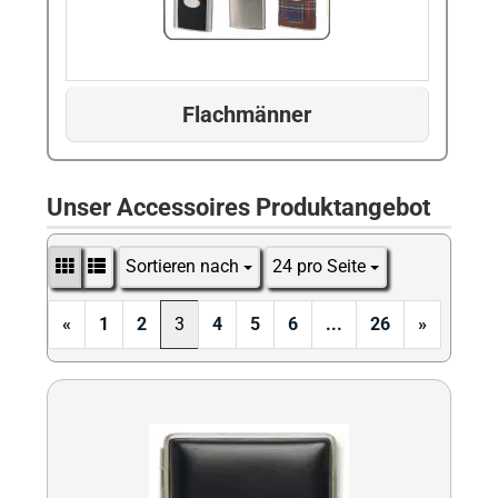
Flachmänner
Unser Accessoires Produktangebot
Sortieren nach
24 pro Seite
Sortieren nach
pro Seite
«
1
2
3
4
5
6
...
26
»