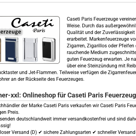
Caseti Paris Feuerzeuge vereinen
Weise. Durch das außergewöhnli
Qualität und der Zuverlässigkeit
erarbeitet. Markenfeuerzeuge vo
Zigarren, Zigarillos oder Pfeifen
rauchende Medium zugeschnitten 
guten Feuerzeug erwarten. Je n
über eine Steinzündung mit Rei
ucktaster und Jet-Flammen. Teilweise verfügen die Zigarrenfeuer
ohrer an der Rückseite des Feuerzeuges.
her-xxl: Onlineshop für Caseti Paris Feuerzeu
chhändler der Marke Caseti Paris verkaufen wir Caseti Paris F
gen Preis.
rsenden deutschlandweit immer versandkostenfrei und sind dah
ässig!
loser Versand (D) ✔ sichere Zahlungsarten ✔ schneller Versan