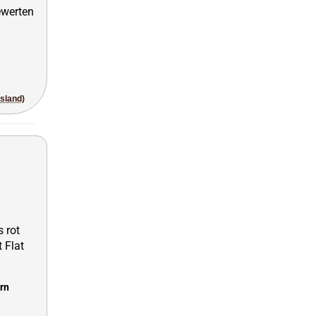
usland)
ern