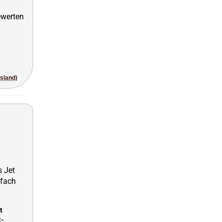
usland)
t
t-