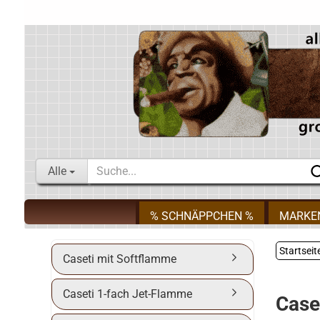
Alle
% SCHNÄPPCHEN %
MARKE
Startseit
Caseti mit Softflamme
Caseti 1-fach Jet-Flamme
Caset