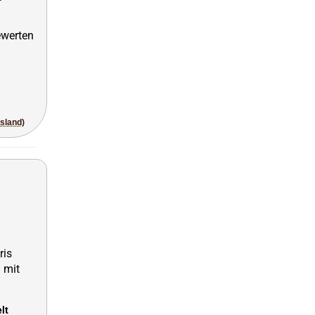
usland)
lt