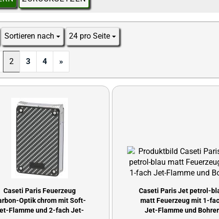
Sortieren nach
24 pro Seite
Sortieren nach
pro Seite
2
3
4
»
Caseti Paris Feuerzeug
Caseti Paris Jet petrol-bl
arbon-Optik chrom mit Soft-
matt Feuerzeug mit 1-fa
et-Flamme und 2-fach Jet-
Jet-Flamme und Bohre