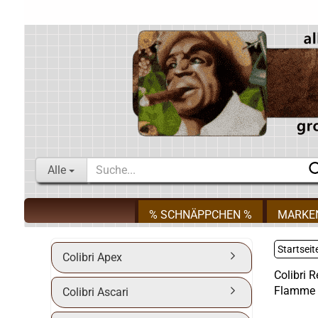
Alle
% SCHNÄPPCHEN %
MARKE
Startseit
Colibri Apex
Colibri 
Flamme
Colibri Ascari