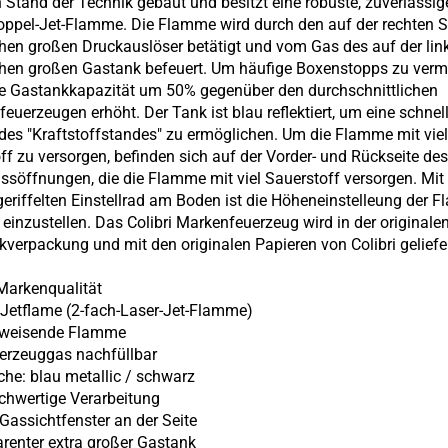
 Stand der Technik gebaut und besitzt eine robuste, zuverlässig
oppel-Jet-Flamme. Die Flamme wird durch den auf der rechten S
chen großen Druckauslöser betätigt und vom Gas des auf der lin
chen großen Gastank befeuert. Um häufige Boxenstopps zu verm
e Gastankkapazität um 50% gegenüber den durchschnittlichen
feuerzeugen erhöht. Der Tank ist blau reflektiert, um eine schnel
des "Kraftstoffstandes" zu ermöglichen. Um die Flamme mit vie
ff zu versorgen, befinden sich auf der Vorder- und Rückseite de
assöffnungen, die die Flamme mit viel Sauerstoff versorgen. Mi
geriffelten Einstellrad am Boden ist die Höheneinstelleung der 
einzustellen. Das Colibri Markenfeuerzeug wird in der originale
verpackung und mit den originalen Papieren von Colibri geliefer
 Markenqualität
 Jetflame (2-fach-Laser-Jet-Flamme)
bweisende Flamme
uerzeuggas nachfüllbar
äche: blau metallic / schwarz
ochwertige Verarbeitung
 Gassichtfenster an der Seite
arenter extra großer Gastank