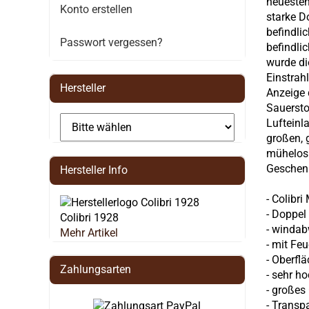
neuesten
Konto erstellen
starke D
befindli
Passwort vergessen?
befindli
wurde di
Einstrahl
Hersteller
Anzeige 
Sauersto
Lufteinl
großen, 
mühelos 
Geschenk
Hersteller Info
- Colibri
- Doppel
Colibri 1928
- winda
Mehr Artikel
- mit Fe
- Oberfl
Zahlungsarten
- sehr h
- großes
- Transp