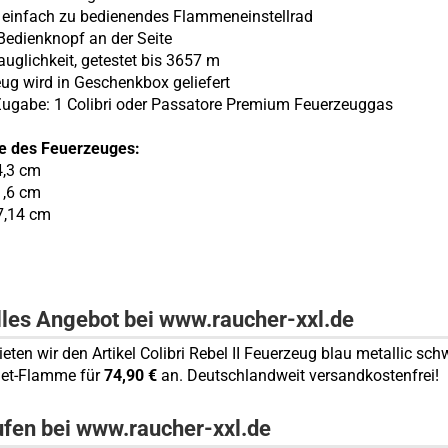
, einfach zu bedienendes Flammeneinstellrad
 Bedienknopf an der Seite
auglichkeit, getestet bis 3657 m
eug wird in Geschenkbox geliefert
-Zugabe: 1 Colibri oder Passatore Premium Feuerzeuggas
e des Feuerzeuges:
 4,3 cm
 1,6 cm
7,14 cm
lles Angebot bei www.raucher-xxl.de
ieten wir den Artikel Colibri Rebel II Feuerzeug blau metallic sch
Jet-Flamme für
74,90 €
an. Deutschlandweit versandkostenfrei!
ufen bei www.raucher-xxl.de