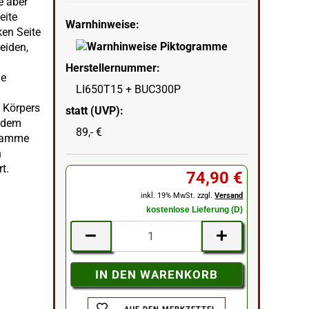
e aber
eite
Warnhinweise:
ken Seite
eiden,
Herstellernummer:
le
LI650T15 + BUC300P
l
s Körpers
statt (UVP):
t dem
89,- €
Flamme
n
t.
74,90 €
inkl. 19% MwSt. zzgl.
Versand
kostenlose Lieferung (D)