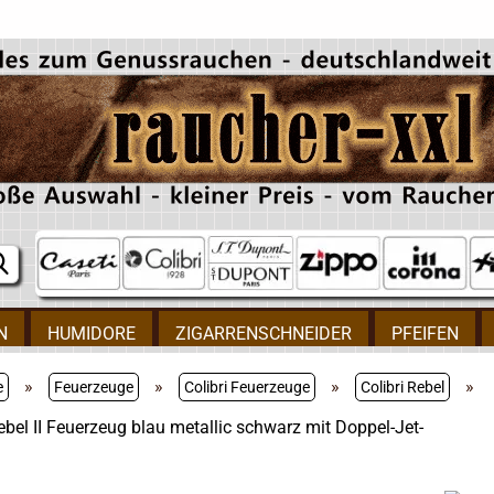
N
HUMIDORE
ZIGARRENSCHNEIDER
PFEIFEN
»
»
»
»
e
Feuerzeuge
Colibri Feuerzeuge
Colibri Rebel
Rebel II Feuerzeug blau metallic schwarz mit Doppel-Jet-