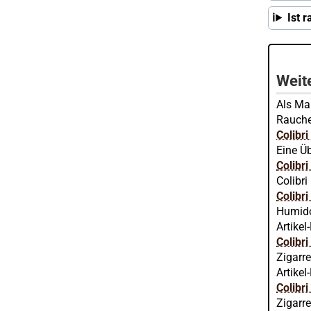
Ist 
Weite
Als Mar
Raucher
Colibr
Eine Üb
Colibr
Colibri
Colibr
Humido
Artikel
Colibr
Zigarr
Artikel
Colibr
Zigarre