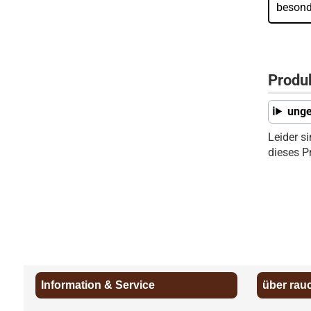
besond
Produ
unge
Leider s
dieses P
Information & Service
über rau