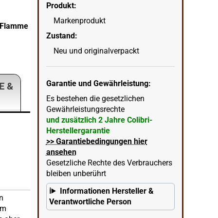
Produkt:
Markenprodukt
t-Flamme
Colibri Rebel blau metallic schwarz mit 2-fach 
Zustand:
wenn
in Ecke unten rechts = KI erstellter Hintergrun
Neu und originalverpackt
Garantie und Gewährleistung:
E &
Es bestehen die gesetzlichen
Gewährleistungsrechte
und zusätzlich 2 Jahre Colibri-
Herstellergarantie
>> Garantiebedingungen hier
ansehen
Gesetzliche Rechte des Verbrauchers
bleiben unberührt
Informationen Hersteller &
en
Verantwortliche Person
em