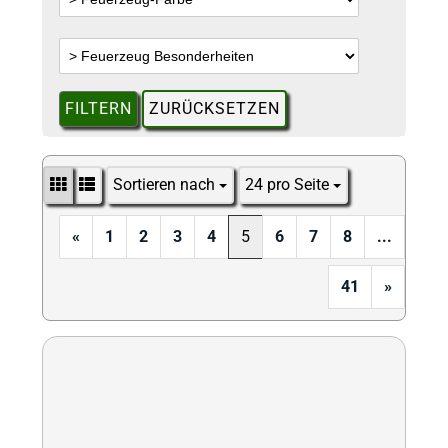
FILTERN
ZURÜCKSETZEN
Sortieren nach
24 pro Seite
Sortieren nach
pro Seite
«
1
2
3
4
5
6
7
8
...
41
»