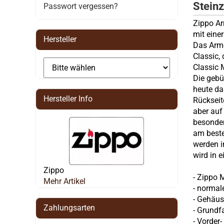
Stein
Passwort vergessen?
Zippo Ar
mit eine
Hersteller
Das Armo
Classic,
Classic 
Die gebü
heute da
Hersteller Info
Rückseit
aber auf
besonder
am beste
werden i
wird in 
Zippo
-
Zippo
M
Mehr Artikel
- normal
- Gehäus
Zahlungsarten
- Grundf
- Vorder