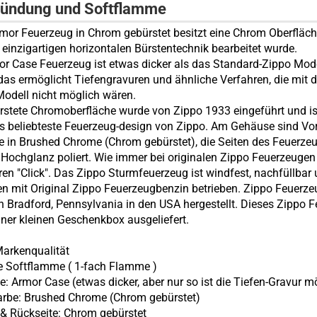
zündung und Softflamme
mor Feuerzeug in Chrom gebürstet besitzt eine Chrom Oberfläche
r einzigartigen horizontalen Bürstentechnik bearbeitet wurde.
r Case Feuerzeug ist etwas dicker als das Standard-Zippo Mod
 das ermöglicht Tiefengravuren und ähnliche Verfahren, die mit
Modell nicht möglich wären.
rstete Chromoberfläche wurde von Zippo 1933 eingeführt und is
s beliebteste Feuerzeug-design von Zippo. Am Gehäuse sind Vo
e in Brushed Chrome (Chrom gebürstet), die Seiten des Feuerze
 Hochglanz poliert. Wie immer bei originalen Zippo Feuerzeuge
en "Click". Das Zippo Sturmfeuerzeug ist windfest, nachfüllbar 
n mit Original Zippo Feuerzeugbenzin betrieben. Zippo Feuerz
n Bradford, Pennsylvania in den USA hergestellt. Dieses Zippo 
einer kleinen Geschenkbox ausgeliefert.
arkenqualität
e Softflamme (
1-fach Flamme
)
e: Armor Case (etwas dicker, aber nur so ist die Tiefen-Gravur m
arbe: Brushed Chrome (Chrom gebürstet)
- & Rückseite: Chrom gebürstet