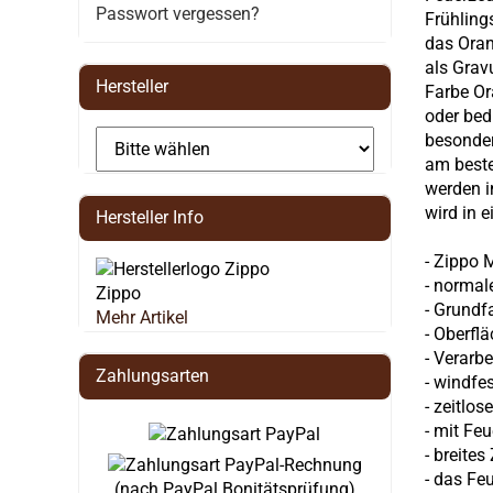
Passwort vergessen?
Frühling
das Oran
als Grav
Hersteller
Farbe Or
oder bed
besonder
am beste
werden i
wird in 
Hersteller Info
-
Zippo
M
- normal
Zippo
- Grundf
Mehr Artikel
- Oberfl
- Verarbe
Zahlungsarten
- windfe
-
zeitlos
-
mit Feu
- breite
- das Fe
(nach PayPal Bonitätsprüfung)