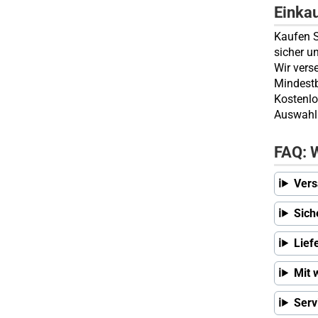
Einka
Kaufen S
sicher u
Wir vers
Mindestb
Kostenlo
Auswahl 
FAQ: W
Vers
Sich
Lief
Mit 
Serv