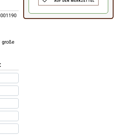
AUF DEN MERKZETTEL
60001190
✔ große
: