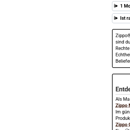
1 Mo
Ist 
Zippo®
sind d
Rechte
Echthei
Belief
Entde
Als Mar
Zippo
Im gün
Produk
Zippo 