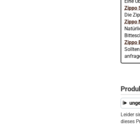
Eine Üb
Zippo 
Die Zip
Zippo 
Natürl
Bittes
Zippo 
Sollte
anfrag
Produ
unge
Leider s
dieses P