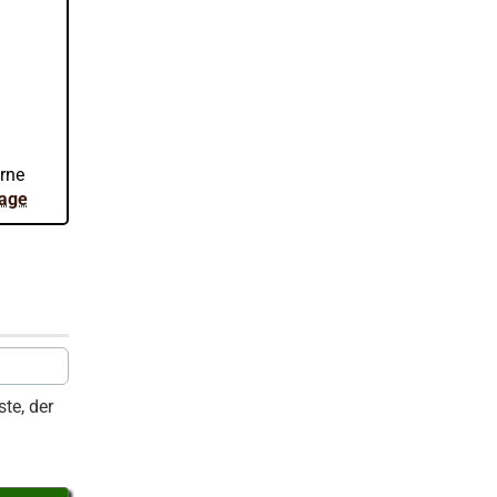
.
erne
rage
te, der