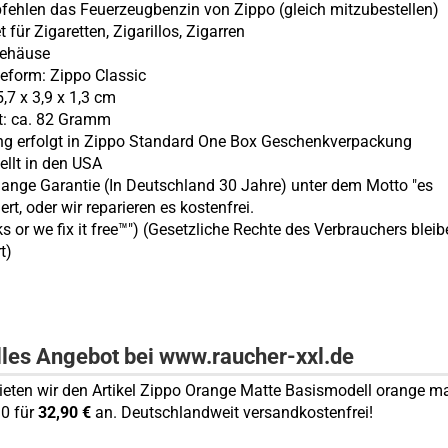
pfehlen das Feuerzeugbenzin von Zippo (gleich mitzubestellen)
t für Zigaretten, Zigarillos, Zigarren
gehäuse
eform: Zippo Classic
,7 x 3,9 x 1,3 cm
t: ca. 82 Gramm
ung erfolgt in Zippo Standard One Box Geschenkverpackung
ellt in den USA
lange Garantie (In Deutschland 30 Jahre) unter dem Motto "es
ert, oder wir reparieren es kostenfrei.
ks or we fix it free™") (Gesetzliche Rechte des Verbrauchers blei
t)
lles Angebot bei www.raucher-xxl.de
bieten wir den Artikel Zippo Orange Matte Basismodell orange ma
0 für
32,90 €
an. Deutschlandweit versandkostenfrei!