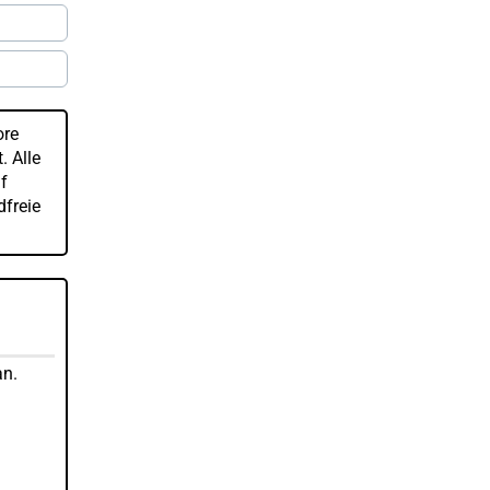
ore
. Alle
f
dfreie
an.