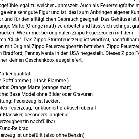
sgefühle, egal zu welcher Jahreszeit. Auch als Feuerzeugfarbe 
ge eine sehr gute Figur und ist ideal zum Anbringen eigener Ku
ur und für den alltäglichen Gebrauch geeignet. Das Gehäuse ist i
ange Matte (Orange matt) verarbeitet und lässt sich sehr gut gr
rucken. Wie immer bei originalen Zippo Feuerzeugen mit dem
en "Click". Das Zippo Sturmfeuerzeug ist windfest, nachfüllbar 
n mit Original Zippo Feuerzeugbenzin betrieben. Zippo Feuerz
n Bradford, Pennsylvania in den USA hergestellt. Dieses Zippo 
einer kleinen Geschenkbox ausgeliefert.
arkenqualität
e Softflamme (
1-fach Flamme
)
arbe: Orange Matte (orange matt)
äche: Base Model ohne Bilder oder Gravuren
itung: Feuerzeug ist lackiert
stes Feuerzeug, funktioniert praktisch überall
er Klassiker, besonders langlebig
erzeugbenzin nachfüllbar
s Zünd-Reibrad
uerzeug ist unbefüllt (also ohne
Benzin)