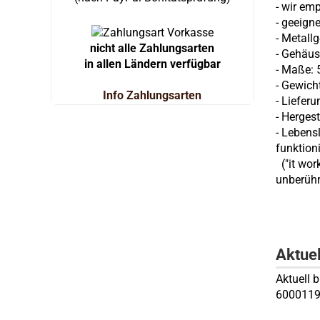
- wir em
- geeigne
- Metall
nicht alle Zahlungsarten
- Gehäus
in allen Ländern verfügbar
- Maße: 5
- Gewich
Info Zahlungsarten
- Liefer
- Hergest
- Lebens
funktioni
("it wor
unberühr
Aktue
Aktuell 
6000119