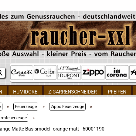
N
HUMIDORE
ZIGARRENSCHNEIDER
PFEIFEN
»
»
»
e
Feuerzeuge
Zippo Feuerzeuge
»
urmfeuerzeuge
ange Matte Basismodell orange matt - 60001190