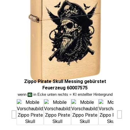
Zippo Pirate Skull Messing gebürstet
Feuerzeug 60007575
Zip
wenn
in Ecke unten rechts = KI erstellter Hintergrund
we