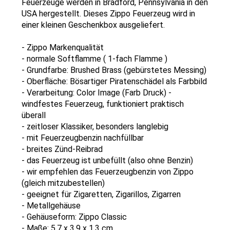
Feuerzeuge werden in Bradford, Pennsylvania in den
USA hergestellt. Dieses Zippo Feuerzeug wird in
einer kleinen Geschenkbox ausgeliefert.
- Zippo Markenqualität
- normale Softflamme ( 1-fach Flamme )
- Grundfarbe: Brushed Brass (gebürstetes Messing)
- Oberfläche: Bösartiger Piratenschädel als Farbbild
- Verarbeitung: Color Image (Farb Druck) -
windfestes Feuerzeug, funktioniert praktisch
überall
- zeitloser Klassiker, besonders langlebig
- mit Feuerzeugbenzin nachfüllbar
- breites Zünd-Reibrad
- das Feuerzeug ist unbefüllt (also ohne Benzin)
- wir empfehlen das Feuerzeugbenzin von Zippo
(gleich mitzubestellen)
- geeignet für Zigaretten, Zigarillos, Zigarren
- Metallgehäuse
- Gehäuseform: Zippo Classic
- Maße: 5,7 x 3,9 x 1,3 cm