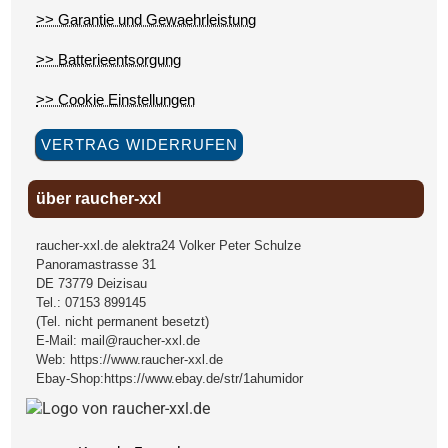
>> Garantie und Gewaehrleistung
>> Batterieentsorgung
>> Cookie Einstellungen
VERTRAG WIDERRUFEN
über raucher-xxl
raucher-xxl.de alektra24 Volker Peter Schulze
Panoramastrasse 31
DE
73779
Deizisau
Tel.:
07153 899145
(Tel. nicht permanent besetzt)
E-Mail:
mail@raucher-xxl.de
Web:
https://www.raucher-xxl.de
Ebay-Shop:
https://www.ebay.de/str/1ahumidor