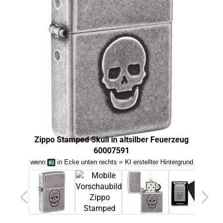
Zippo Stamped Skull in altsilber Feuerzeug
60007591
Zippo
wenn
in Ecke unten rechts = KI erstellter Hintergrund
we