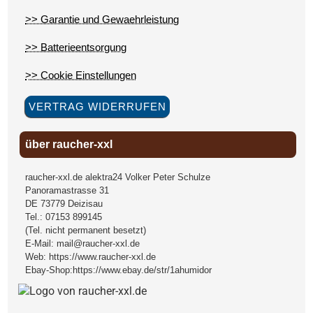
>> Garantie und Gewaehrleistung
>> Batterieentsorgung
>> Cookie Einstellungen
VERTRAG WIDERRUFEN
über raucher-xxl
raucher-xxl.de alektra24 Volker Peter Schulze
Panoramastrasse 31
DE
73779
Deizisau
Tel.:
07153 899145
(Tel. nicht permanent besetzt)
E-Mail:
mail@raucher-xxl.de
Web:
https://www.raucher-xxl.de
Ebay-Shop:
https://www.ebay.de/str/1ahumidor