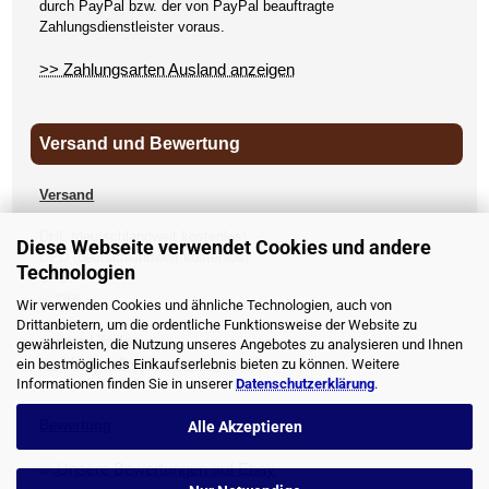
durch PayPal bzw. der von PayPal beauftragte
Zahlungsdienstleister voraus.
>> Zahlungsarten Ausland anzeigen
Versand und Bewertung
Versand
DHL (deutschlandweit kostenlos)
Diese Webseite verwendet Cookies und andere
DPD (deutschlandweit kostenlos)
Technologien
UPS
Wir verwenden Cookies und ähnliche Technologien, auch von
Drittanbietern, um die ordentliche Funktionsweise der Website zu
andere Länder
gewährleisten, die Nutzung unseres Angebotes zu analysieren und Ihnen
>> Versandkosten anzeigen
ein bestmögliches Einkaufserlebnis bieten zu können. Weitere
Informationen finden Sie in unserer
Datenschutzerklärung
.
Bewertung
Alle Akzeptieren