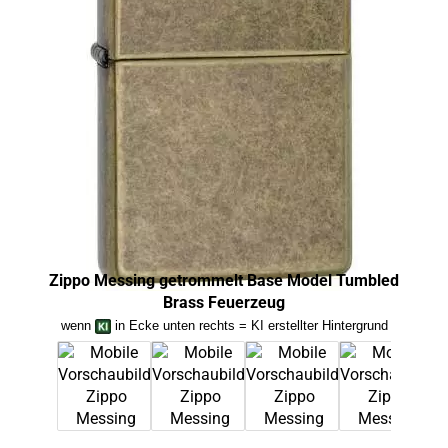
Zippo Messing getrommelt Base Model Tumbled
Zipp
Brass Feuerzeug
wenn
in Ecke unten rechts = KI erstellter Hintergrund
we